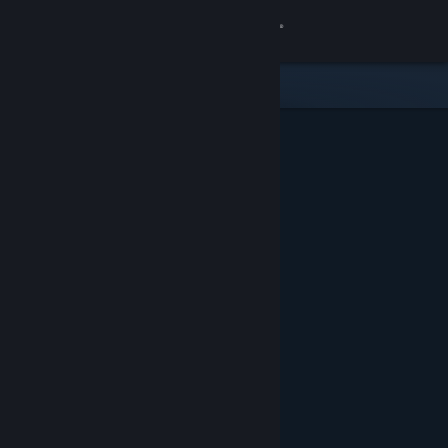
Login
Toko
Komunitas
Tentang
Bantuan
Ubah bahasa
Dapatkan Aplikasi Seluler Steam
Lihat situs web desktop