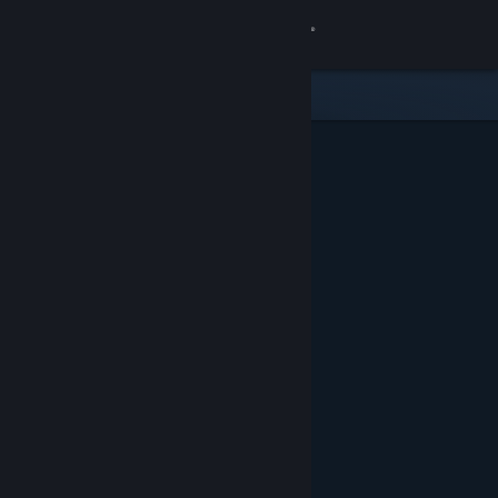
登入
商店
社群
關於
客服
變更語言
取得 Steam 行動應用程式
檢視電腦版網頁