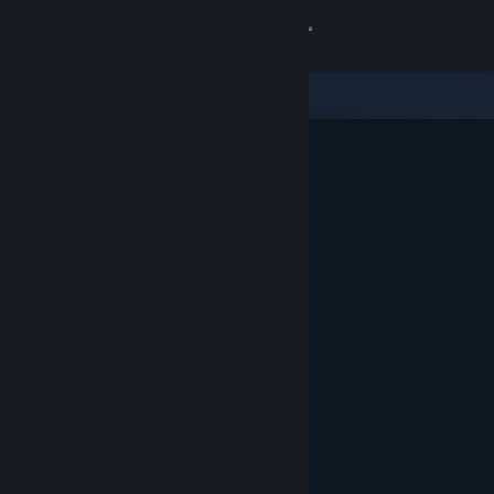
Inloggen
Winkel
Community
Over
Ondersteuning
Taal wijzigen
Download de mobiele Steam-app
Desktopwebsite weergeven