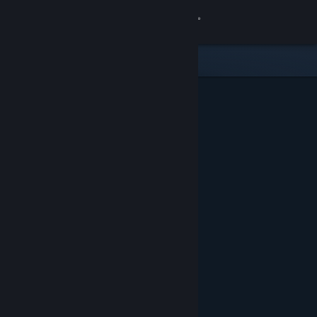
Σύνδεση
Κατάστημα
Κοινότητα
Σχετικά
Υποστήριξη
Αλλαγή γλώσσας
Αποκτήστε την εφαρμογή Steam για κινητές συσκευές
Προβολή ιστοσελίδας για υπολογιστές