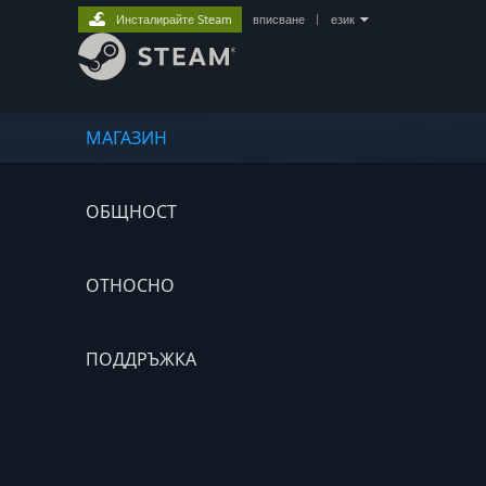
Инсталирайте Steam
вписване
|
език
МАГАЗИН
ОБЩНОСТ
ОТНОСНО
ПОДДРЪЖКА