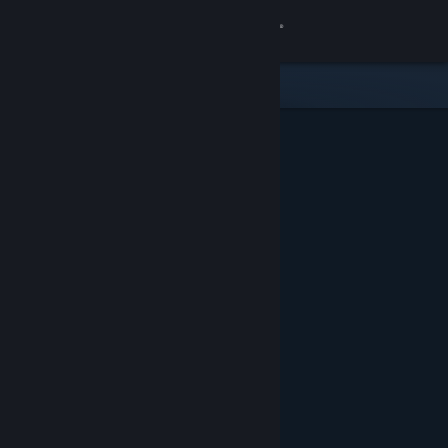
Giriş yap
Mağaza
Topluluk
Hakkında
Destek
Dili değiştir
Steam mobil uygulamasını yükle
Masaüstü internet sitesini görüntüle