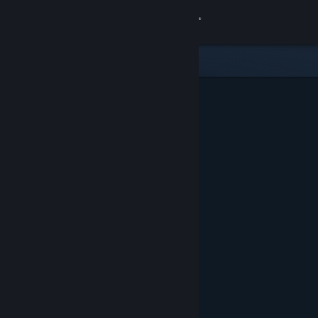
Đăng nhập
Cửa hàng
Cộng đồng
Thông tin
Hỗ trợ
Thay đổi ngôn ngữ
Cài ứng dụng Steam di động
Xem web cho desktop