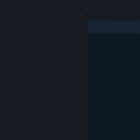
Login
Toko
Komunitas
Tentang
Bantuan
Ubah bahasa
Dapatkan Aplikasi Seluler Steam
Lihat situs web desktop