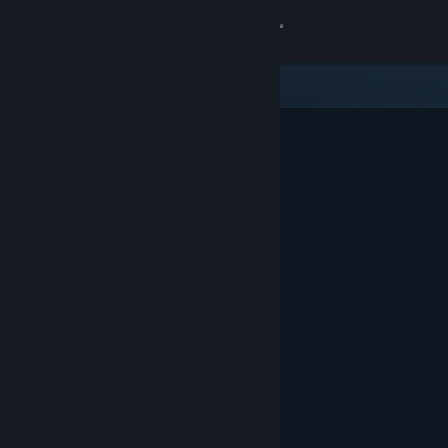
เข้าสู่ระบบ
ร้านค้า
ชุมชน
เกี่ยวกับ
ฝ่ายสนับสนุน
เปลี่ยนภาษา
รับแอป Steam แบบพกพา
ชมเว็บไซต์สำหรับเดสก์ท็อป