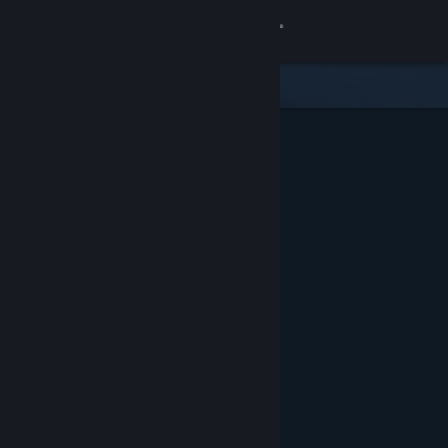
Bejelentkezés
Áruház
Közösség
Névjegy
Támogatás
Nyelvváltás
A Steam mobilalkalmazás beszerzése
Asztali weboldalra váltás