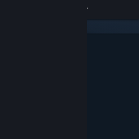
Σύνδεση
Κατάστημα
Κοινότητα
Σχετικά
Υποστήριξη
Αλλαγή γλώσσας
Αποκτήστε την εφαρμογή Steam για κινητές συσκευές
Προβολή ιστοσελίδας για υπολογιστές