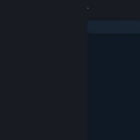
Zaloguj się
Sklep
Społeczność
Informacje
Wsparcie
Zmień język
Pobierz aplikację mobilną Steam
Wersja przeglądarkowa