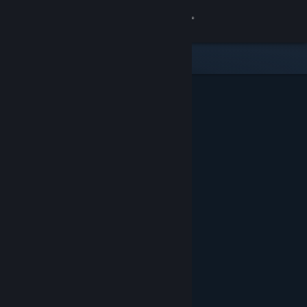
Logga in
Butik
Gemenskap
Om
Support
Byt språk
Skaffa Steams mobilapp
Se skrivbordswebbplats