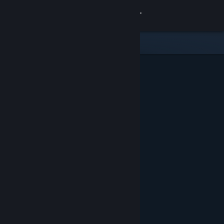
Iniciar sessão
Loja
Comunidade
Sobre
Apoio
Alterar idioma
Instala a app móvel do Steam
Ver versão para computadores