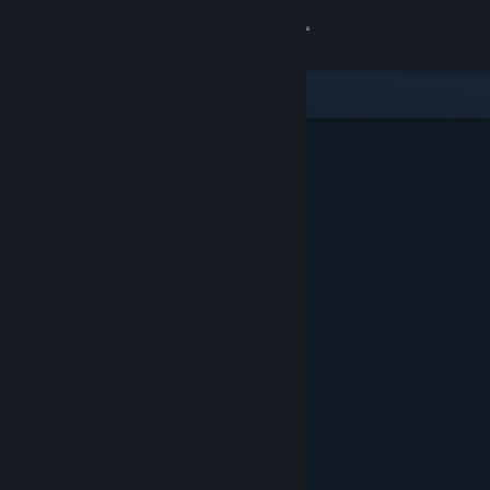
Inloggen
Winkel
Community
Over
Ondersteuning
Taal wijzigen
Download de mobiele Steam-app
Desktopwebsite weergeven