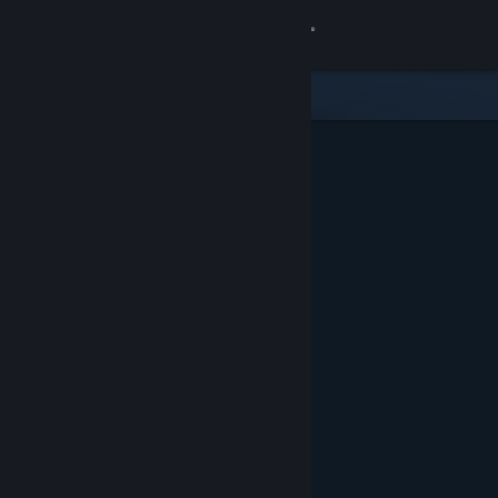
로그인
상점
커뮤니티
정보
지원
언어 변경
Steam 모바일 앱 다운로드
PC 웹사이트 보기