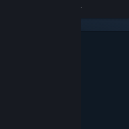
Se connecter
Magasin
Communauté
À propos
Support
Changer la langue
Télécharger l'application mobile Steam
Voir version ordi. du site