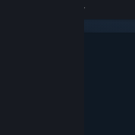
Đăng nhập
Cửa hàng
Cộng đồng
Thông tin
Hỗ trợ
Thay đổi ngôn ngữ
Cài ứng dụng Steam di động
Xem web cho desktop