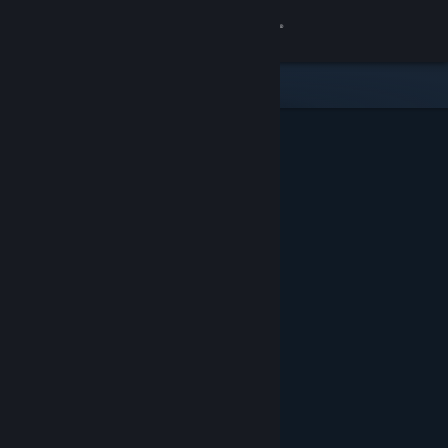
Iniciar sessão
Loja
Comunidade
Sobre
Suporte
Alterar idioma
Baixe o aplicativo móvel do Steam
Ver versão para computadores