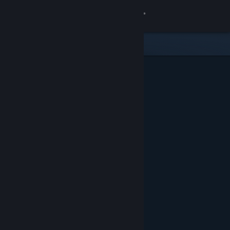
登入
商店
社群
關於
客服
變更語言
取得 Steam 行動應用程式
檢視電腦版網頁