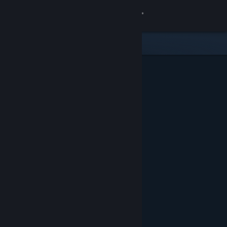
Iniciar sesión
Tienda
Comunidad
Acerca de
Soporte
Cambiar idioma
Obtener la aplicación de Steam Mobile
Ver versión clásica