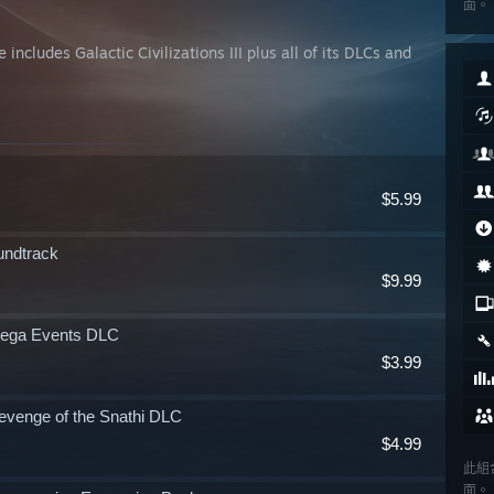
面。
 includes Galactic Civilizations III plus all of its DLCs and
$5.99
oundtrack
$9.99
- Mega Events DLC
$3.99
 Revenge of the Snathi DLC
$4.99
此組
面。