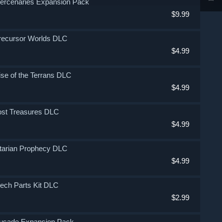
- Mercenaries Expansion Pack
$9.99
- Precursor Worlds DLC
$4.99
 Rise of the Terrans DLC
$4.99
 Lost Treasures DLC
$4.99
 Altarian Prophecy DLC
$4.99
 Mech Parts Kit DLC
$2.99
 Crusade Expansion Pack