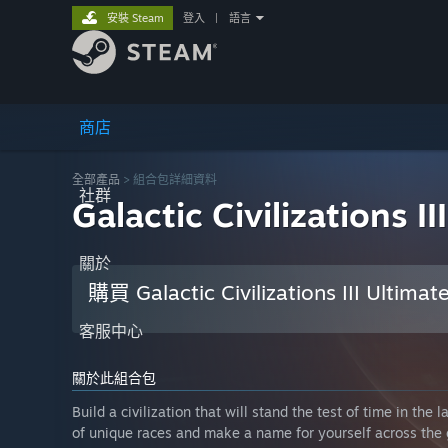
安裝 Steam
登入
|
語言
商店
全部產品
> 組合包詳細資料
社群
Galactic Civilizations I
關於
購買 Galactic Civilizations III Ultimat
客服中心
關於此組合包
Build a civilization that will stand the test of time in t
of unique races and make a name for yourself across the