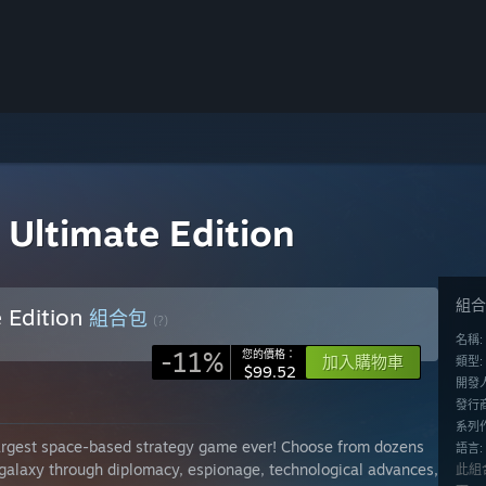
II Ultimate Edition
組合
e Edition
組合包
(?)
名稱:
-11%
您的價格：
加入購物車
類型:
$99.52
開發
發行商
系列作
he largest space-based strategy game ever! Choose from dozens
語言:
 galaxy through diplomacy, espionage, technological advances,
此組