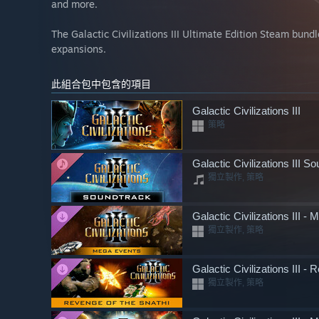
and more.
The Galactic Civilizations III Ultimate Edition Steam bundle
expansions.
此組合包中包含的項目
Galactic Civilizations III
策略
Galactic Civilizations III S
獨立製作, 策略
Galactic Civilizations III 
獨立製作, 策略
Galactic Civilizations III -
獨立製作, 策略