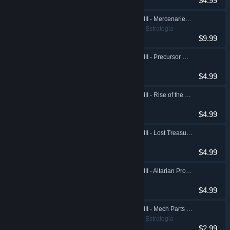
$4.99
Galactic Civilizations III - Mercenaries Expansion Pack
Indie, Simulação, Estratégia
$9.99
Galactic Civilizations III - Precursor Worlds DLC
Indie, Estratégia
$4.99
Galactic Civilizations III - Rise of the Terrans DLC
Indie, Estratégia
$4.99
Galactic Civilizations III - Lost Treasures DLC
Indie, Estratégia
$4.99
Galactic Civilizations III - Altarian Prophecy DLC
Indie, Estratégia
$4.99
Galactic Civilizations III - Mech Parts Kit DLC
Indie, Simulação, Estratégia
$2.99