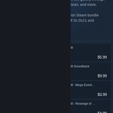
diplomacy, espionage, technological advances, and more.
The Galactic Civilizations III Ultimate Edition Steam bundle
includes Galactic Civilizations III plus all of its DLCs and
expansions.
Itens inclusos neste conjunto
Galactic Civilizations III
Estratégia
$5.99
Galactic Civilizations III Soundtrack
Indie, Estratégia
$9.99
Galactic Civilizations III - Mega Events DLC
Indie, Estratégia
$3.99
Galactic Civilizations III - Revenge of the Snathi DLC
Indie, Estratégia