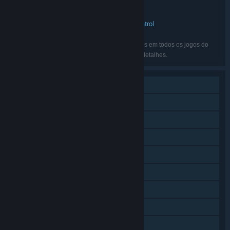
Stardock Entertainment
DESENVOLVEDOR:
Stardock Entertainment
DISTRIBUIDORA:
Galactic Civilizations
Stardock
Star Control
,
,
SÉRIE:
Inglês, Francês, Alemão, Russo
IDIOMAS:
Os idiomas listados podem não estar disponíveis em todos os jogos do
conjunto. Veja a página de cada um para mais detalhes.
Um jogador
Áudio adic. de alta qualidade
JxJ on-line
Cooperativo on-line
Conteúdo adicional
Conquistas Steam
Cartas Colecionáveis Steam
Oficina Steam
Estatísticas