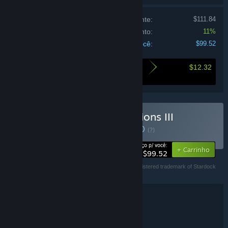
Preço se comprados individualmente:
$111.84
Desconto do conjunto:
11%
Total para você:
$99.52
$12.32
O quanto você economiza comprando este
conjunto
Comprar Galactic Civilizations III
Ultimate Edition
CONJUNTO
(?)
-11%
Preço p/ você:
+ Carrinho
$99.52
© Stardock Entertainment. Galactic Civilizations is a registered trademark of Stardock
Entertainment. All rights reserved.
Detalhes do conjunto
Galactic Civilizations III Ultimate Edition
TÍTULO:
Estratégia
Indie
Simulação
,
,
GÊNERO: