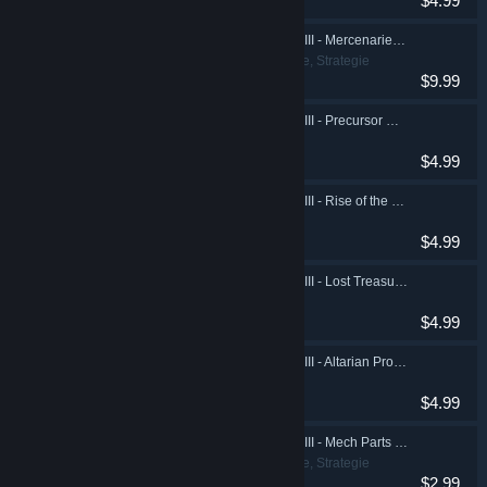
$4.99
Galactic Civilizations III - Mercenaries Expansion Pack
Indie, Simulatoare, Strategie
$9.99
Galactic Civilizations III - Precursor Worlds DLC
Indie, Strategie
$4.99
Galactic Civilizations III - Rise of the Terrans DLC
Indie, Strategie
$4.99
Galactic Civilizations III - Lost Treasures DLC
Indie, Strategie
$4.99
Galactic Civilizations III - Altarian Prophecy DLC
Indie, Strategie
$4.99
Galactic Civilizations III - Mech Parts Kit DLC
Indie, Simulatoare, Strategie
$2.99