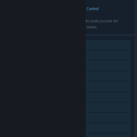
Stardock Entertainment
EDITOR:
Galactic Civilizations
Stardock
Star Control
,
,
FRANCIZĂ:
Engleză, Franceză, Germană, Rusă
LIMBI:
Limbile listate ar putea să nu fie disponibile pentru toate jocurile din
pachet. Vezi jocurile individual pentru mai multe detalii.
Un jucător
Sunet de înaltă calitate suplimentar
PvP online
Cooperativ online
Conținut descărcabil
Realizări Steam
Cartonașe de schimb Steam
Atelierul Steam
Statistici