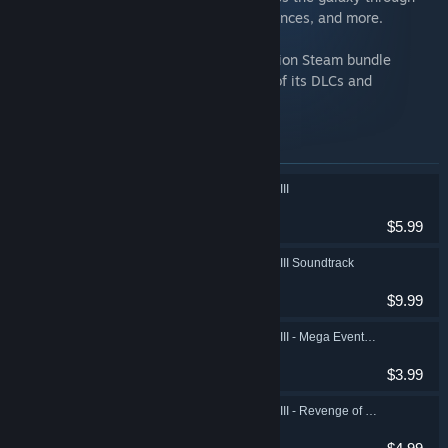
diplomacy, espionage, technological advances, and more.
The Galactic Civilizations III Ultimate Edition Steam bundle
includes Galactic Civilizations III plus all of its DLCs and
expansions.
Produse incluse în set
Galactic Civilizations III
Strategie
$5.99
Galactic Civilizations III Soundtrack
Indie, Strategie
$9.99
Galactic Civilizations III - Mega Events DLC
Indie, Strategie
$3.99
Galactic Civilizations III - Revenge of the Snathi DLC
Indie, Strategie