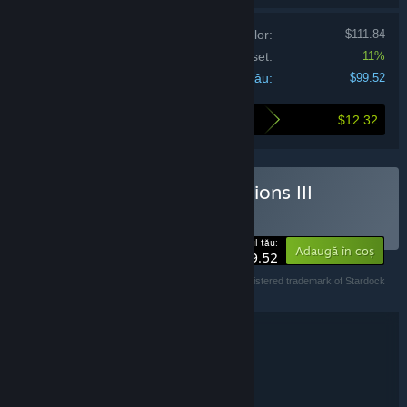
Prețul individual al produselor:
$111.84
Reducere pentru set:
11%
Costul tău:
$99.52
$12.32
Uite cât economisești dacă cumperi acest set
Cumpără Galactic Civilizations III
Ultimate Edition
SET
(?)
-11%
Prețul tău:
Adaugă în coș
$99.52
© Stardock Entertainment. Galactic Civilizations is a registered trademark of Stardock
Entertainment. All rights reserved.
Detalii despre set
Galactic Civilizations III Ultimate Edition
TITLU:
Strategie
Indie
Simulatoare
,
,
GEN:
Stardock Entertainment
DEZVOLTATOR: