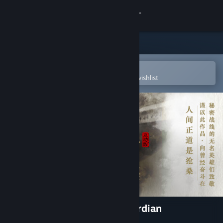
Sign in
Store
Community
Open in the Steam Mobile App
To easily purchase or add to your wishlist
About
Support
Change language
Get the Steam Mobile App
View desktop website
隐形守护者 The Invisible Guardian