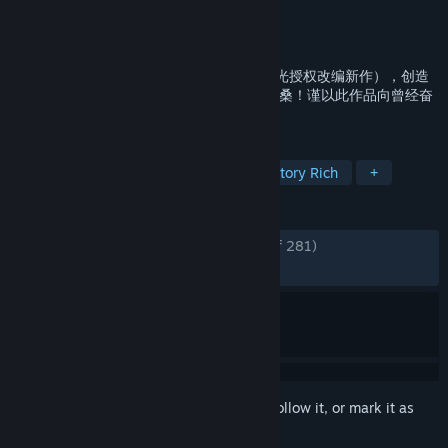
Developer
New One Studio
Publisher
New One Studio
Released
Jan 22, 2019
《隐形守护者》长篇真人互动影像体验（橙光授权改编新作），创造
属于每个人自己的谍战传奇！ 人间正道是沧桑！谨以此作品向曾经奋
斗在秘密战线的无名英雄们致敬！
TAGS
RPG
Choices Matter
FMV
Story Rich
+
REVIEWS
ENGLISH REVIEWS
Very Positive
(90% of 281)
RECENT:
Very Positive
(96% of 25)
Sign in
to add this item to your wishlist, follow it, or mark it as
ignored