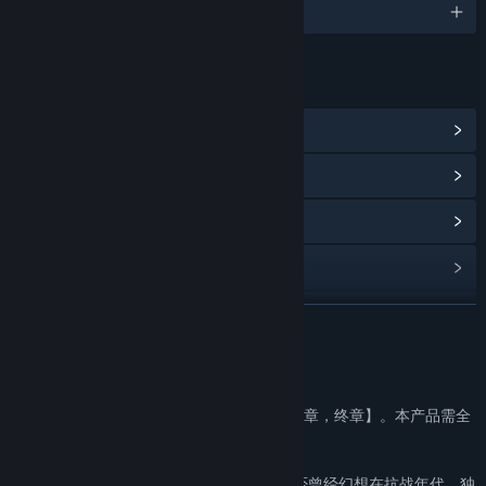
1 supported languages
LINKS & INFO
View Steam Achievements
(15)
View Points Shop Items
(14)
View Community Hub
View update history
Read related news
READ MORE
View discussions
About This Game
Find Community Groups
完整版内容包括【序至5章】和DLC【6至10章，终章】。本产品需全
程联网。
Title:
隐形守护者 The Invisible Guardian
总有一种理想，值得我们为之守护……你是否曾经幻想在抗战年代，独
Genre:
Adventure
,
Indie
,
RPG