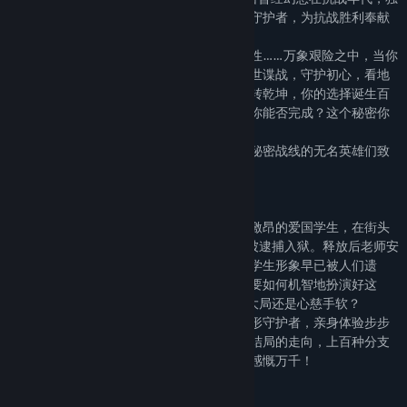
Release Date:
Jan 22, 2019
自潜伏于多方黑暗势力之中，成为一名隐形守护者，为抗战胜利奉献
青春甚至牺牲生命？
时代、信仰、忠孝、情义、爱恨、恩仇、人性……万象艰险之中，当你
置身于两难境地之时，究竟该如何选择？乱世谍战，守护初心，看地
下英雄如何周旋于各方势力！获取情报，扭转乾坤，你的选择诞生百
千种生死剧情！踏上隐形的战场，这个使命你能否完成？这个秘密你
能否守护？
人间正道是沧桑，谨以此作品向曾经奋斗在秘密战线的无名英雄们致
敬！
剧情背景
你叫肖途，两年前的你，还是上海一名慷慨激昂的爱国学生，在街头
奔走疾呼“抗日救亡”，却因年少血气方刚，被逮捕入狱。释放后老师安
排你去往日本留学，两年后，你当年的爱国学生形象早已被人们遗
忘，老师与组织决定让你打入敌人内部，你要如何机智地扮演好这
个“谍中谍”？面对一个个艰难的选择是顾全大局还是心慈手软？
一起回到战火纷飞的动荡年代，成为一名隐形守护者，亲身体验步步
为营的谍战人生。你的每一个选择都将影响结局的走向，上百种分支
剧情等你解锁！四大完全不同的大结局让你感慨万千！
荣获奖项