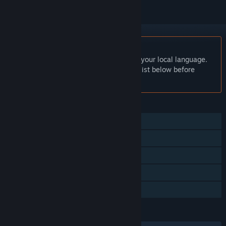
English language not supported
This product does not have support for your local language.
Please review the supported language list below before
purchasing
FEATURES
Single-player
Steam Trading Cards
In-App Purchases
Remote Play on Tablet
Family Sharing
LANGUAGES