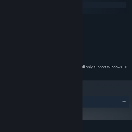
Windows
macOS
MINIMUM:
Windows 7
OS *:
Core i3 / AMD A6 2.4Ghz
PROCESSOR:
2 GB RAM
MEMORY:
Version 11
DIRECTX:
Broadband Internet connection
NETWORK:
500 MB available space
STORAGE:
Starting January 1st, 2024, the Steam Client will only support Windows 10
*
and later versions.
Awards