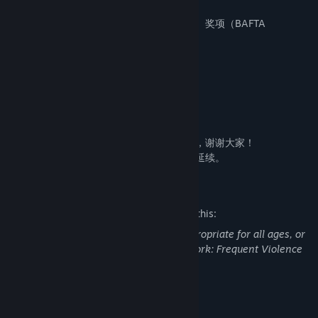
这一年来，我们陆续获得了很多奖项：
荣获英国电影电视艺术学院展奕计划（中国）奖项（BAFTA
Breakthrough China Winner)
荣获App Store年度最佳迷人剧情奖
荣获TapTap年度游戏大赏最迷人剧情奖
荣获Game Look年度最强音最佳游戏剧情奖
荣获金葡萄奖年度最受关注游戏
荣获小米应用商店最高荣誉奖项金米奖
这一切是离不开大家一直以来的支持和认可，谢谢大家！
时光消逝，但我们热爱的许多事物，将永远延续。
Mature Content Description
The developers describe the content like this:
This Game may contain content not appropriate for all ages, or
may not be appropriate for viewing at work: Frequent Violence
or Gore, General Mature Content
System Requirements