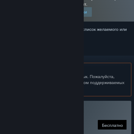
позволяют показывать подобный контент.
Изменить настройки
Войдите
, чтобы добавить этот продукт в список желаемого или
скрыть его
Не поддерживается русский язык
Этот продукт не поддерживает ваш язык. Пожалуйста,
перед покупкой ознакомьтесь со списком поддерживаемых
языков.
Поддержка VR
Сыграть в SinVR
Бесплатно