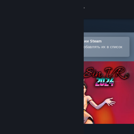
Войти
Магазин
Сообщество
Открыть в мобильном приложении Steam
Позволяет легко покупать игры и добавлять их в список
желаемого
Информация
Поддержка
Изменить язык
Скачать мобильное приложение Steam
Полная версия
SinVR