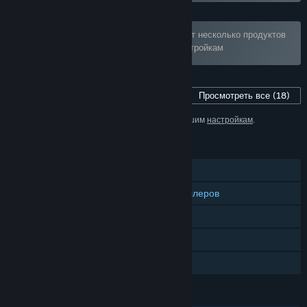
Набор «The Full SinVR Collection» содержит несколько продуктов
(18), которые скрыты согласно вашим настройкам
Контент для этой игры
Просмотреть все
(18)
Несколько продуктов (18) скрыты согласно вашим
настройкам
.
ФУНКЦИИ
Для одного игрока
Поддержка отслеживания контроллеров
Поддержка VR
Внутриигровые покупки
Семейный доступ
ЯЗЫКИ