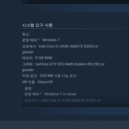
Select different poses to keep things interesting for yo
시스템 요구 사항
최소:
Windows 7
운영 체제 *:
Intel Core i5-4590 (AMD FX 8350) or
프로세서:
greater
8 GB RAM
메모리:
GeForce GTX 970 (AMD Radeon R9 290) or
그래픽:
greater
500 MB 사용 가능 공간
저장 공간:
SteamVR
VR 지원:
권장:
Windows 7 or newer
운영 체제 *:
Intel Core i5-4590 (AMD FX 8350) or
프로세서:
greater
Spank away to your hearts desire..... these girls are beg
16 GB RAM
메모리:
GeForce GTX 1070 (AMD Radeon RX 480) or
그래픽:
greater