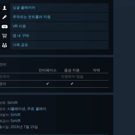
싱글 플레이어
추적되는 컨트롤러 지원
VR 지원
앱 내 구매
가족 공유
언어
:
인터페이스
음성 지원
자막
한국어
지원하지 않음
영어
✔
✔
SinVR
제목:
시뮬레이션
무료 플레이
,
장르:
SinVR
개발자:
SinVR
배급사:
2016년 7월 15일
출시일: