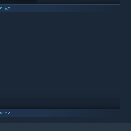
더 보기
u and your fellow sinful lovers.
ging for it.
더 보기