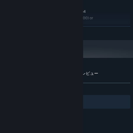
推奨:
Windows XP/Vista/7/8/8.1/10 x86 and x64
OS *:
Intel Core2 Quad Q9300 (4 * 2500) or
プロセッサー:
equivalent | AMD A10-5800K APU (4*3800) or
equivalent
続きを読む
1024 MB RAM
メモリー:
GeForce GTX 460 (1024 MB) or
グラフィック:
equivalent | Radeon HD 7770 (1024 MB)
800 MB の空き容量
ストレージ:
2024年1月1日（PT）以降、SteamクライアントはWindows 10以降のバージ
*
ョンのみをサポートします。
『You have a drunk friend』のカスタマーレビュー
ユーザーレビューについて
個人設定
全期間：
賛否両論
(226件中62%)
フィルター
あなたの言語