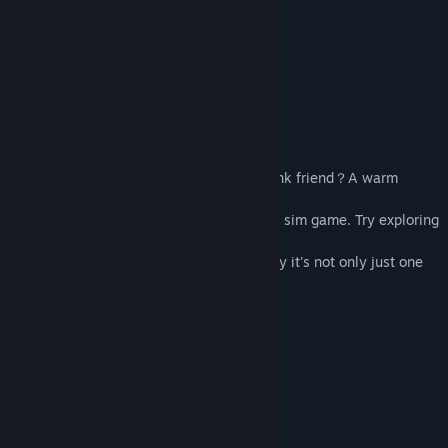
推荐 –
17173萤火虫
推荐 –
未確認ゲーム日和
このゲームについて
The most funny Sim game this year !!!
What will you play if you have a very drunk friend？A warm
hearted angel?Or an evil
bad guy？You may find answer in this fun sim game. Try exploring
in the room and
figure out how to sober up your friend,may it's not only just one
solution,though,never
hurt your friend,and never do evil!