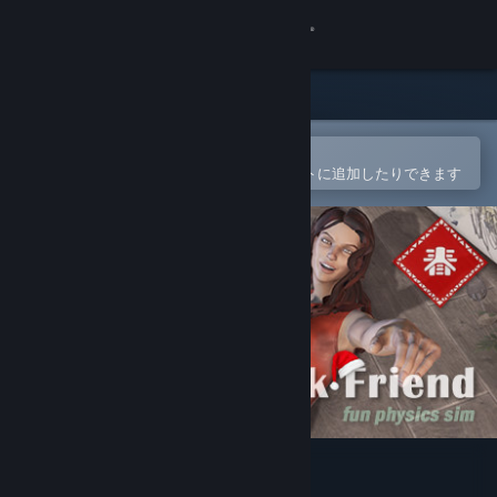
サインイン
ストア
コミュニティ
Steamモバイルアプリで開く
簡単に購入したり、ウィッシュリストに追加したりできます
詳細
サポート
言語を変更
Steamモバイルアプリを入手
デスクトップウェブサイトを表示
You have a drunk friend