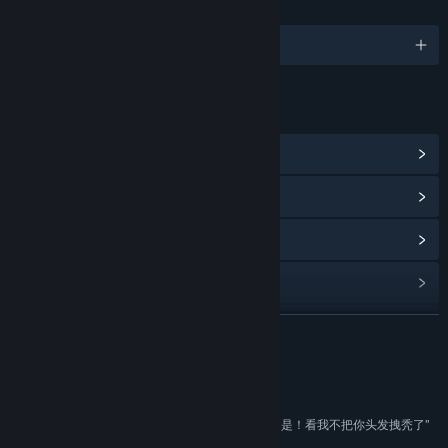
言語
2対応言語
リンク＆情報
コミュニティハブを表示
アップデート履歴を表示
関連ニュースをチェック
掲示板を表示
コミュニティグループを検索
続きを読む
タイトル:
You have a drunk friend
レビュー
ジャンル:
アクション
,
アドベンチャー
,
カジュアル
,
インディー
,
シミュレーション
“游戏超级鬼畜，笑死人了。 喝多了还来脾气了是不是！看我不把你头发拽秃了”
リリース日:
2018年11月13日
推荐 –
一次元甄游组