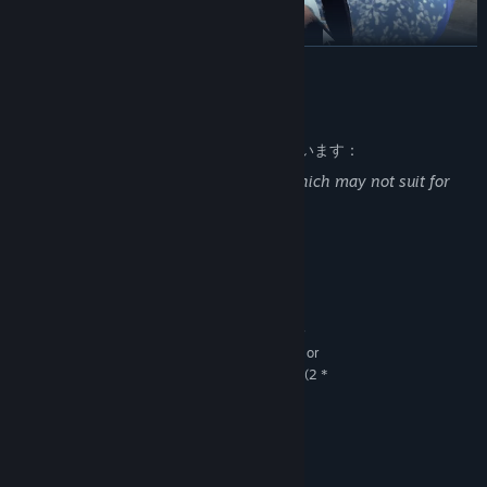
続きを読む
大人向けコンテンツの説明
開発者はコンテンツを次のように説明しています：
Some game items imply using alcohol,which may not suit for
everyone.
システム要件
最低:
Windows XP/Vista/7/8/8.1/10 x86 and x64
OS *:
Intel Core2 Duo E6750 (2 * 2660) or
プロセッサー:
equivalent | AMD Athlon 64 X2 Dual Core 6000+ (2 *
3000) or equivalent
1024 MB RAM
メモリー:
GeForce GT 740 (2048 MB) or
グラフィック:
equivalent | Radeon HD 5770 (1024 MB)
800 MB の空き容量
ストレージ: