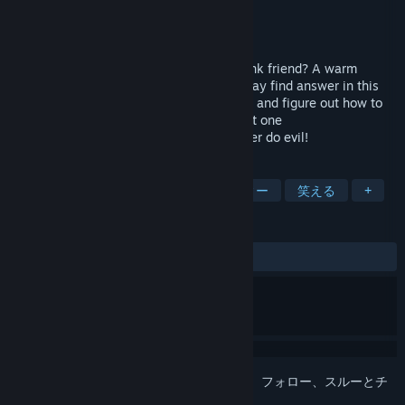
開発元
PhyzixMind
パブリッシャー
PhyzixMind
リリース日
2018年11月13日
What will you play if you have a very drunk friend? A warm
hearted angel? Or an evilbad guy？You may find answer in this
fun weird game. Try exploring in the room and figure out how to
sober up your friend, may it's not only just one
solution,though,never hurt friend,and never do evil!
タグ
アクション
カジュアル
インディー
笑える
+
レビュー
全期間：
賛否両論
(226件中62%)
このアイテムをウィッシュリストへの追加、フォロー、スルーとチ
ェックするには、
サインイン
してください。