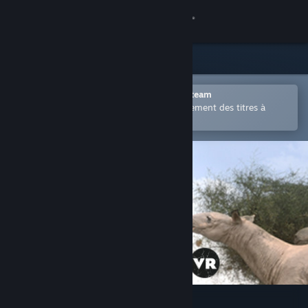
Se connecter
Magasin
Communauté
Ouvrir dans l'application mobile Steam
Permet d'acheter ou d'ajouter facilement des titres à
votre liste de souhaits.
À propos
Support
Changer la langue
Télécharger l'application mobile Steam
Voir version ordi. du site
Géants disparus VR