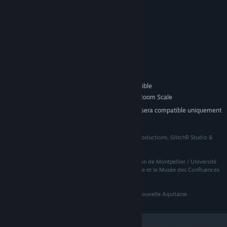
Configuration requise
MINIMALE :
Windows 7
SYSTÈME D'EXPLOITATION *:
Intel i5-4590
PROCESSEUR :
8 GB de mémoire
MÉMOIRE VIVE :
NVIDIA GeForce GTX 970
GRAPHIQUES :
Version 11
DIRECTX :
4 GB d'espace disque disponible
ESPACE DISQUE :
SteamVR. Standing or Room Scale
PRISE EN CHARGE VR:
À compter du 1ᵉʳ janvier 2024, le client Steam sera compatible uniquement
*
avec Windows 10 et ses versions plus récentes.
Une coproduction French Connection Films, Chuck Productions, GlitchR Studio &
France Télévisions
En partenariat avec l’Institut des Sciences de l’Evolution de Montpellier / Université
de Montpellier, le Muséum national d’Histoire naturelle et le Musée des Confluences
de Lyon.
Avec le soutien de la Région Occitanie et la Région Nouvelle Aquitaine.