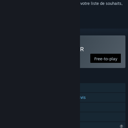
Connectez-vous
pour ajouter cet article à votre liste de souhaits,
le suivre ou l'ignorer
VR uniquement
Jouer à Géants disparus VR
Free-to-play
FONCTIONNALITÉS
Solo
Prise en charge des contrôleurs suivis
VR uniquement
Partage familial
Fonctionnalités de profil limitées