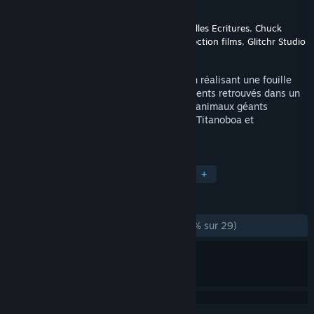
Développement
Glitchr Studio
Édition
France Télévisions - Nouvelles Ecritures
,
Chuck
Productions
,
French Connection films
,
Glitchr Studio
Sorti le
29 nov. 2018
Initiez vous à la vie d’un paléontologue en réalisant une fouille
archéologique et l’assemblage des ossements retrouvés dans un
jeu VR inédit et partez à la rencontre des animaux géants
préhistoriques: Balouchitère, Mégalodon, Titanoboa et
Megathérium !
TAGS
Free-to-play
Simulation
VR
+
ÉVALUATIONS
DEPUIS LE DÉBUT :
plutôt positives
(72 % sur 29)