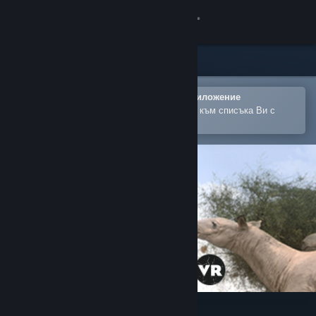
Вписване
Магазин
Общност
Отваряне в мобилното Steam приложение
За лесно закупуване или добавяне към списъка Ви с
желания
Относно
Поддръжка
Смяна на езика
Сдобийте се с мобилното Steam приложение
Преглед на сайта за настолни компютри
Géants disparus VR