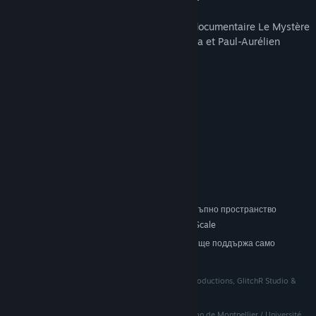
Cette expérience est une déclinaison du documentaire Le Mystère
des géants disparus, réalisé par Éric Ellena et Paul-Aurélien
Combre et produit pour France 5.
Системни изисквания
МИНИМАЛНИ:
Windows 7
ОС *:
Intel i5-4590
ПРОЦЕСОР:
8 GB памет
ПАМЕТ:
NVIDIA GeForce GTX 970
ВИДЕОКАРТА:
версия 11
DIRECTX:
4 GB достъпно пространство
ПРОСТРАНСТВО ЗА СЪХРАНЕНИЕ:
SteamVR. Standing or Room Scale
ВР ПОДДРЪЖКА:
Считано от 01 януари 2024 Steam клиентът ще поддържа само
*
Windows 10 и по-нови версии.
Une coproduction French Connection Films, Chuck Productions, GlitchR Studio &
France Télévisions
En partenariat avec l’Institut des Sciences de l’Evolution de Montpellier / Université