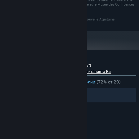
de Montpellier, le Muséum national d’Histoire naturelle et le Musée des Confluences
de Lyon.
Avec le soutien de la Région Occitanie et la Région Nouvelle Aquitaine.
Рецензии от клиенти за Géants disparus VR
Относно потребителските рецензии
Предпочитанията Ви
ЗА ЦЕЛИЯ ПЕРИОД:
Предимно положителни
(72% от 29)
Филтри
Езиците Ви
© Valve Corporation. Всички права запазени. Всички
търговски марки принадлежат на съответните им
собственици в САЩ и други страни.
Декларация за
поверителност
|
Юридическа информация
|
Достъпност
|
Условия за ползване на Steam
|