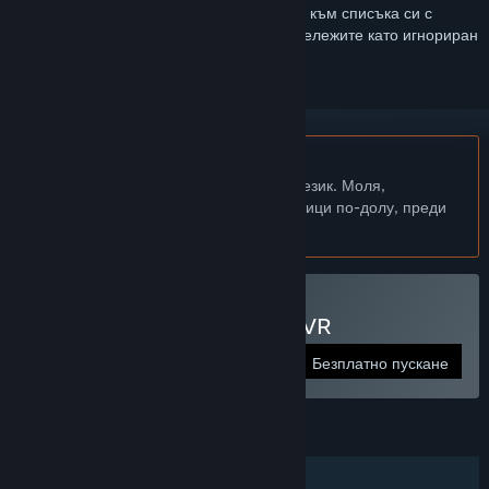
Впишете се
, за да добавите този артикул към списъка си с
желания, да го последвате или да го отбележите като игнориран
Български език не се поддържа
Този продукт не поддържа родния Ви език. Моля,
прегледайте списъка с поддържани езици по-долу, преди
да го купите
Само ВР
Пуснете Géants disparus VR
Безплатно пускане
ХАРАКТЕРИСТИКИ
Самостоятелна игра