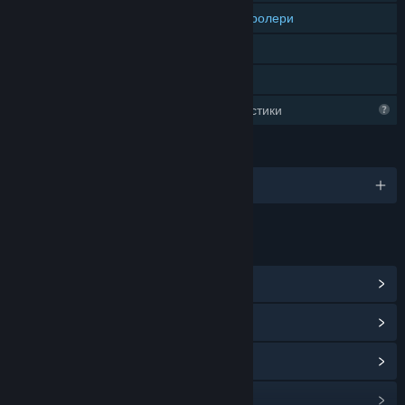
Поддръжка за проследявани контролери
Само ВР
Семейно споделяне
Ограничени профилни характеристики
ЕЗИЦИ
Поддържани езици: 1
ВРЪЗКИ И ИНФОРМАЦИЯ
Преглед на обществения център
Преглед на обновленията
Преглед на свързаните новини
Преглед на дискусиите