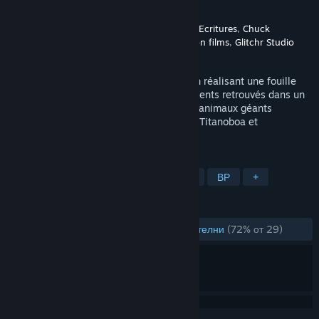
Разработчик
Glitchr Studio
Издател
France Télévisions - Nouvelles Ecritures
,
Chuck
Productions
,
French Connection films
,
Glitchr Studio
Издадена на
29 ноем. 2018
Initiez vous à la vie d’un paléontologue en réalisant une fouille
archéologique et l’assemblage des ossements retrouvés dans un
jeu VR inédit et partez à la rencontre des animaux géants
préhistoriques: Balouchitère, Mégalodon, Titanoboa et
Megathérium !
ТАГОВЕ
Безплатни за пускане
Симулации
ВР
+
РЕЦЕНЗИИ
ЗА ЦЕЛИЯ ПЕРИОД:
Предимно положителни
(72% от 29)