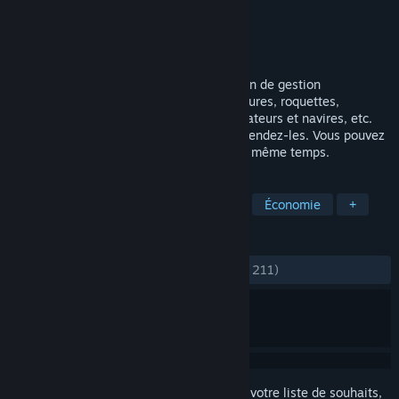
Développement
Ambiera
Édition
Ambiera
Sorti le
1 mars 2019
Business Magnate est un jeu de simulation de gestion
d‘entreprise, dans tous les domaines: Voitures, roquettes,
téléphones, chars, camions, avions, ordinateurs et navires, etc.
Concevez, produisez, commercialisez et vendez-les. Vous pouvez
même exploiter plusieures entreprises en même temps.
TAGS
Simulation
Stratégie
Gestion
Économie
+
ÉVALUATIONS
DEPUIS LE DÉBUT :
moyennes
(66 % sur 211)
Connectez-vous
pour ajouter cet article à votre liste de souhaits,