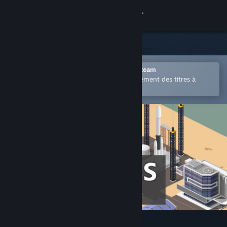
Se connecter
Magasin
Communauté
Ouvrir dans l'application mobile Steam
Permet d'acheter ou d'ajouter facilement des titres à
votre liste de souhaits.
À propos
Support
Changer la langue
Télécharger l'application mobile Steam
Voir version ordi. du site
Business Magnate