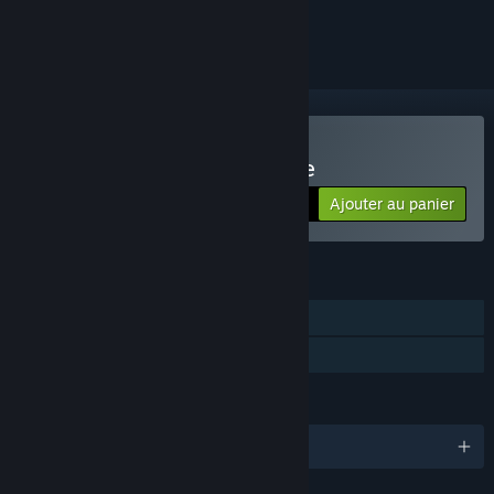
le suivre ou l'ignorer
Acheter Business Magnate
Ajouter au panier
$12.99
FONCTIONNALITÉS
Solo
Partage familial
LANGUES
Français et 6 autres langues