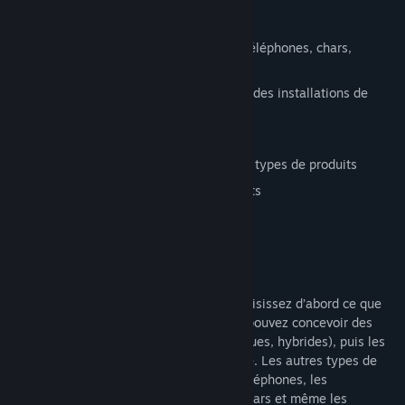
Date de parution :
1 mars 2019
Que pouvez-vous faire dans le jeu
Types d'entreprises: voitures, fusées, téléphones, chars,
camions, avions, ordinateurs, navires
Construire des bureaux, des entrepôts, des installations de
production
Concever des produits
Recherche de nouveaux composants et types de produits
Produire des produits et des composants
Lancer des campagnes marketing
Gérer les employés
Comment ça marche
Commencez par créer une entreprise: choisissez d’abord ce que
vous voulez produire. Par exemple, vous pouvez concevoir des
voitures (à moteur à combustion, électriques, hybrides), puis les
produire, les commercialiser et les vendre. Les autres types de
produits comprennent les camions, les téléphones, les
ordinateurs, les navires, les avions, les chars et même les