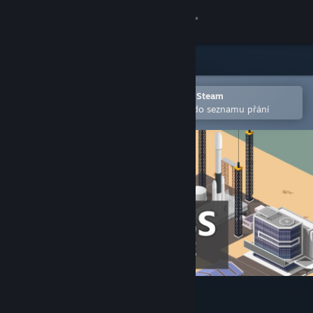
Přihlásit se
Obchod
Komunita
Otevřete v mobilní aplikaci služby Steam
Pro snazší zakoupení nebo přidání do seznamu přání
Informace
Podpora
Změnit jazyk
Mobilní aplikace služby Steam
Desktopová verze stránky
Business Magnate