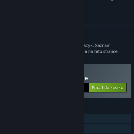
přihlásit
.
Čeština není podporována
Tento produkt nepodporuje Váš místní jazyk. Seznam
podporovaných jazyků je k dispozici níže na této stránce.
Zakoupit Business Magnate
Přidat do košíku
$12.99
FUNKCE
Režim pro jednoho hráče
Sdílení v rodině