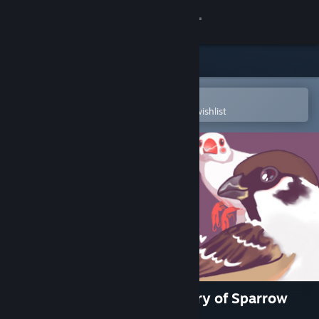
Sign in
Store
Community
Open in the Steam Mobile App
To easily purchase or add to your wishlist
About
Support
Change language
Get the Steam Mobile App
View desktop website
咕啾！文鸟恋爱物语 Love Story of Sparrow