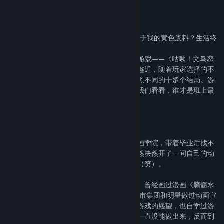
Find Community Groups
About This Game
“上学途中惊现电车痴汉？好兄弟满脑子是关于我的黄色废料？生活终
Title:
咕啾！文鸟恋爱物语 Love Story of Sparrow
于要对我这只小公雀下手了吗┭┮﹏┭┮”
Genre:
Adventure
,
Casual
,
Indie
Release Date:
Feb 1, 2019
欢迎各位小可爱玩家走进大型鸟类恋爱ACG游戏——《咕啾！文鸟恋
爱物语》。树麻雀浅野君将与不同文鸟开展邂逅，随着玩家选择的不
同，好感度也会发生改变，预计有欢快与暗黑不同的十多个结局。游
戏中更有给树麻雀换装的趣味玩法，现在让我们看看，谁才是班上最
high的小公雀。
————————
大家好，我是耗子。毕业于中国传媒大学动画学院，带着毕业后找不
到工作就要回去继承家里矿场的压力，我毅然决然开了一间自己的动
画漫画工作室，既是搬砖小工又是公司老板（笑）。
作为动画专业的学生，本身并不与游戏沾边。曾经画过漫画《脑髓水
母市场》《50平观察日记》，也在给不少上市集团和明星做过动画宣
传片。但是同很多人一样，都有想自己制作游戏的愿望，也自学过游
戏制作软件，但是在时间充裕的大学校园里一直没能做出来，反而到