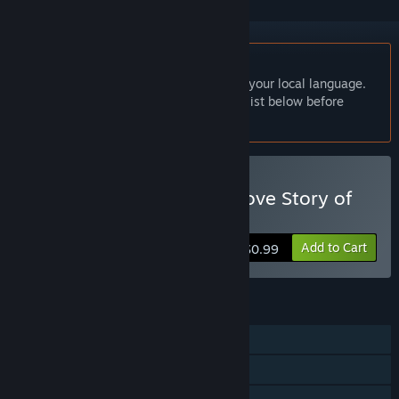
English language not supported
This product does not have support for your local language.
Please review the supported language list below before
purchasing
Buy 咕啾！文鸟恋爱物语 Love Story of
Sparrow
Add to Cart
$0.99
FEATURES
Single-player
Steam Achievements