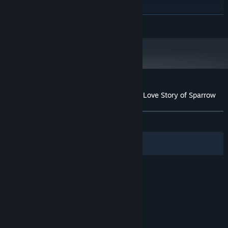
STORAGE:
RECOMMENDED:
READ MORE
Requires a 64-bit processor and operating system
Windows 10 x64
OS:
Core i5 2GHz+
PROCESSOR:
4 GB RAM
MEMORY:
Intel HD4000 or above
GRAPHICS:
Version 10
DIRECTX:
Broadband Internet connection
NETWORK:
Customer reviews for 咕啾！文鸟恋爱物语 Love Story of Sparrow
300 MB available space
STORAGE:
About user reviews
Your preferences
Starting January 1st, 2024, the Steam Client will only support Windows 10
*
and later versions.
ALL TIME:
Very Positive
(90% of 330)
Filters
Your Languages
© Valve Corporation. All rights reserved. All
trademarks are property of their respective owners
in the US and other countries.
Privacy Policy
|
Legal
|
Accessibility
|
Steam Subscriber Agreement
|
Refunds
|
Cookies