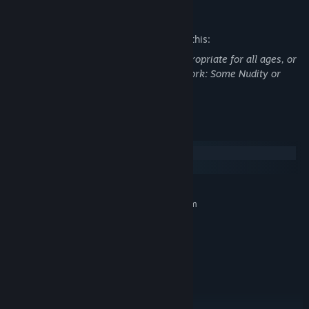
是个富二代，只是担心你学坏，所以迟迟不告诉你。但是现在看到你
Mature Content Description
能够实现自我回报社会，阿爸觉得是时候了。”
The developers describe the content like this:
希望这个办法能帮到你XD。对了，你们有看见过我家的鸟吗？如果没
This Game may contain content not appropriate for all ages, or
有……那么这个游戏我就让你好好看看www话痨一下子就写了很多嘤
may not be appropriate for viewing at work: Some Nudity or
嘤嘤，再次感谢大家能看到这里，感恩！！！
Sexual Content, General Mature Content
System Requirements
Windows
macOS
MINIMUM:
Requires a 64-bit processor and operating system
Windows 7+ x64
OS *:
Core i3 2GHz+
PROCESSOR:
2 GB RAM
MEMORY:
Intel HD3000 or above
GRAPHICS:
Version 9.0
DIRECTX:
Broadband Internet connection
NETWORK:
300 MB available space