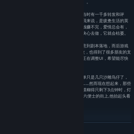
毕业后在搬砖之余把这个愿望给实现了（哭）。
文鸟这个概念其实一年多前就提出来了呢，当时有一千多转发和评
论。哈哈也许在大家眼里不是很多，但是对我来说，是疲惫生活的英
雄梦想得到了肯定。所以那时候我就在想，钱赚不完，爱情总会有，
但是这个寄托着期待的创意，我如果不下定决心去做，它就会枯萎。
但是游戏并不只是一个创意那么简单。从创意到剧本落地，而后游戏
制作、美术动画……经历了很多的尝试和修改，也得到了很多朋友的支
持和帮助。现在美术和剧情都已经完成了，正在调整UI，希望能尽快
做完，争取给大家一个最协调的游戏界面。
可以说最终呈现给网友们的游戏，已经不单单只是几只沙雕鸟仔了，
一个人画画，一个人写本子，一个人搭夜车……然而现在想起来，那些
敦促我砥砺前行的坚持已经褪去煎熬，回忆模糊得只剩下3点钟时，灯
火寂静的，独属于我的城市——“在满地都是六便士的街上,他抬起头看
到了月光。”
——————————————————
READ MORE
顺带一提，家里真的并没有矿，只是偶尔这么想一想，加班的时候就
觉得浑身都是劲儿——什么时候我爹才能老怀藉慰地告诉我，“其实你