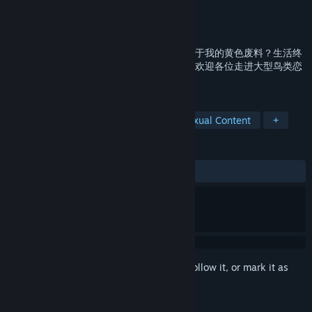
Developer
豆干叠叠木
Publisher
豆干叠叠木
Released
Feb 1, 2019
“上学途中惊现电车痴汉？好兄弟满脑子是关于我的黄色废料？生活终
于要对我这只小公雀下手了吗┭┮﹏┭┮”，欢迎各位走进大型鸟类恋
爱ACG游戏——《咕啾！文鸟恋爱物语》。
TAGS
Adventure
Casual
Indie
Sexual Content
+
REVIEWS
ALL TIME:
Very Positive
(90% of 330)
Sign in
to add this item to your wishlist, follow it, or mark it as
ignored