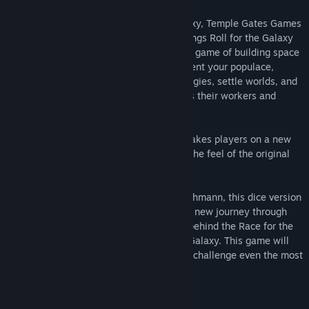
Following the launch of Race for the Galaxy, Temple Gates Games
in association with Rio Grande Games brings Roll for the Galaxy
to digital life! Roll for the Galaxy is a dice game of building space
empires for 2-5 players. Your dice represent your populace,
whom you direct to develop new technologies, settle worlds, and
ship goods. The player who best manages their workers and
builds the most prosperous empire wins!
This dice version of Race for the Galaxy takes players on a new
journey through the Galaxy, but with the the feel of the original
game.
Designed by Wei-Hwa Huang and Tom Lehmann, this dice version
of Race for the Galaxy takes players on a new journey through
the Galaxy. Keldon Jones, the developer behind the Race for the
Galaxy AI, is at it again with Roll for the Galaxy. This game will
feature a new neural network AI that will challenge even the most
advanced players.
Features