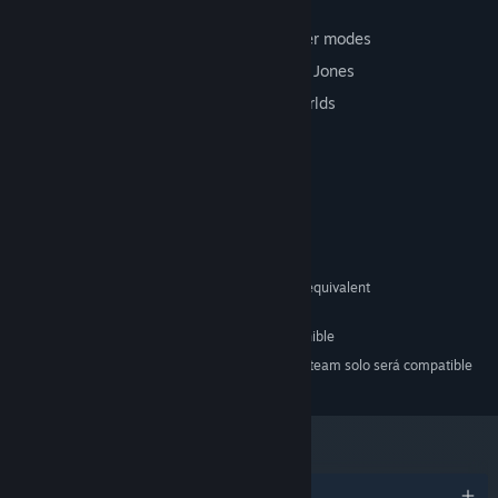
2 - 5 player with network multiplayer
Asynchronous and real-time multiplayer modes
Advanced neural network AI by Keldon Jones
Nine starting factions, nine starting worlds
Sixty developments and settlements
Requisitos del sistema
MÍNIMO:
Windows 7 or higher
SO *:
Intel Core i3 2.00 GHz or AMD equivalent
PROCESADOR:
256 MB de RAM
MEMORIA:
200 MB de espacio disponible
ALMACENAMIENTO:
A partir del 1 de enero de 2024, el cliente de Steam solo será compatible
*
con Windows 10 y versiones posteriores.
Premios