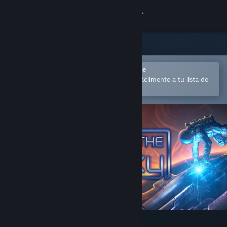
Iniciar sesión
Tienda
Comunidad
Abrir en la aplicación Steam Mobile
para comprar o añadir contenido fácilmente a tu lista de
deseados
Acerca de
Soporte
Cambiar idioma
Descargar Steam Mobile
Ver versión clásica
Roll for the Galaxy