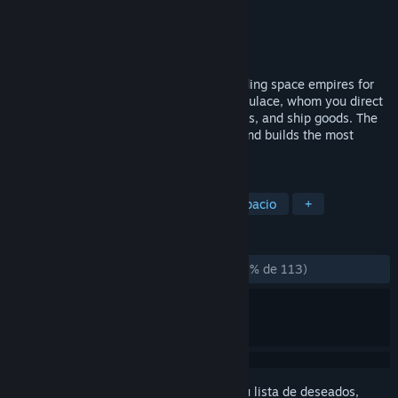
Desarrollador
Temple Gates Games
Editor
Temple Gates Games
Lanzado el
25 AGO 2020
Roll for the Galaxy is a dice game of building space empires for
2-5 players. Your dice represent your populace, whom you direct
to develop new technologies, settle worlds, and ship goods. The
player who best manages their workers and builds the most
prosperous empire wins!
ETIQUETAS
Estrategia
Juego de tablero
Espacio
+
RESEÑAS
DESDE EL PRINCIPIO:
Muy positivas
(89 % de 113)
Inicia sesión
para añadir este artículo a tu lista de deseados,