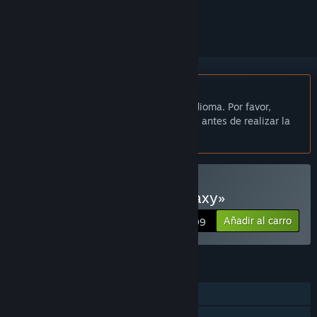
seguirlo o marcarlo como ignorado.
No disponible en Español de España
Este artículo no está disponible en tu idioma. Por favor,
consulta la lista de idiomas disponibles antes de realizar la
compra.
Comprar «Roll for the Galaxy»
Añadir al carro
$14.99
CARACTERÍSTICAS
Un jugador