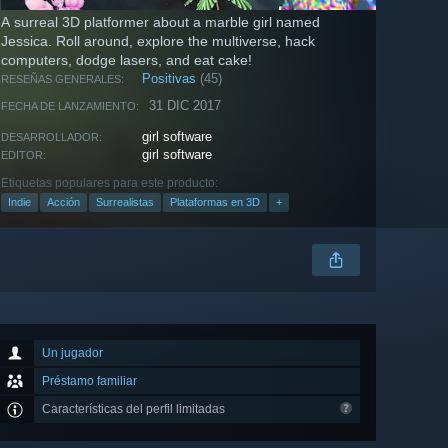
A surreal 3D platformer about a marble girl named
Jessica. Roll around, explore the multiverse, hack
computers, dodge lasers, and eat cake!
Positivas
(45)
RESEÑAS GENERALES:
31 DIC 2017
FECHA DE LANZAMIENTO:
girl software
DESARROLLADOR:
girl software
EDITOR:
Etiquetas populares para este producto:
Indie
Acción
Surrealistas
Plataformas en 3D
+
Un jugador
Préstamo familiar
Características del perfil limitadas