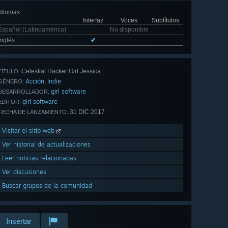
Idiomas
:
Interfaz
Voces
Subtítulos
Español (Latinoamérica)
No disponible
Inglés
✔
Celestial Hacker Girl Jessica
TÍTULO:
Acción
Indie
,
GÉNERO:
girl software
DESARROLLADOR:
girl software
EDITOR:
31 DIC 2017
FECHA DE LANZAMIENTO:
Visitar el sitio web
Ver historial de actualizaciones
Leer noticias relacionadas
Ver discusiones
Buscar grupos de la comunidad
Insertar