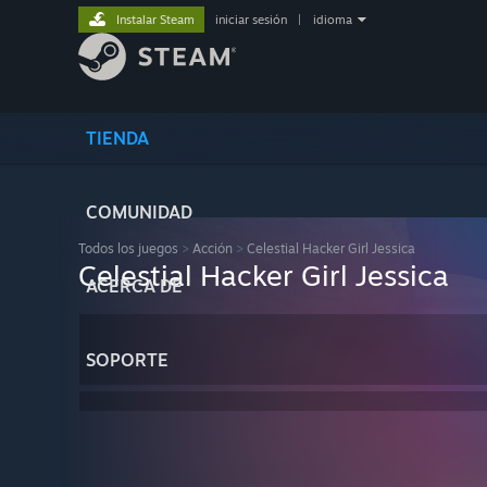
Instalar Steam
iniciar sesión
|
idioma
TIENDA
COMUNIDAD
Todos los juegos
>
Acción
>
Celestial Hacker Girl Jessica
Celestial Hacker Girl Jessica
ACERCA DE
SOPORTE