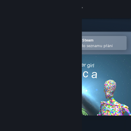
Přihlásit se
Obchod
Komunita
Otevřete v mobilní aplikaci služby Steam
Pro snazší zakoupení nebo přidání do seznamu přání
Informace
Podpora
Změnit jazyk
Mobilní aplikace služby Steam
Desktopová verze stránky
Celestial Hacker Girl Jessica