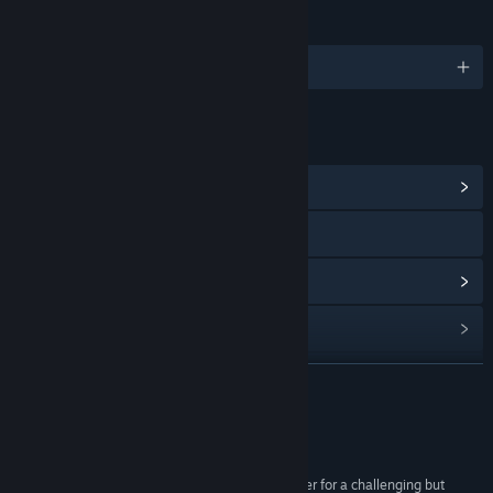
JAZYKY
Podporované jazyky: 1
ODKAZY A INFORMACE
Zobrazit komunitní centrum
Navštívit oficiální stránku
Procházet historii aktualizací
Zobrazit související novinky
Zobrazit diskuze
ZJISTIT VÍCE
Vyhledat komunitní skupiny
Recenze
Název:
Celestial Hacker Girl Jessica
“Clever design and strange imagery meld together for a challenging but