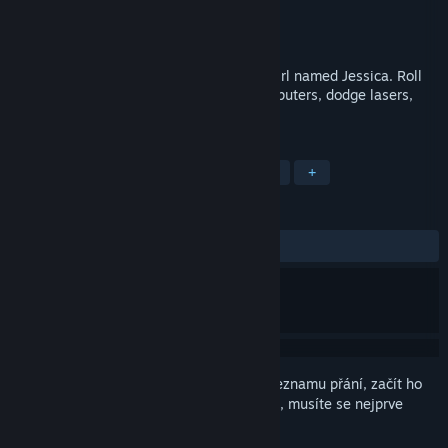
Vývojář
girl software
Vydavatel
girl software
Vydání
31. pro. 2017
A surreal 3D platformer about a marble girl named Jessica. Roll
around, explore the multiverse, hack computers, dodge lasers,
and eat cake!
ZNAČKY
Nezávislé
Akční
Surrealistické
+
RECENZE
VŠECHNY:
Kladné
(97 % z 45)
Abyste si mohli tento produkt přidat do seznamu přání, začít ho
sledovat nebo ho zařadit mezi ignorované, musíte se nejprve
přihlásit
.