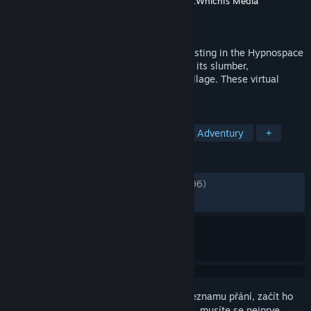
Vývojář
Tendershoot
,
Michael Lasch
,
ThatWhichIs Media
Vydavatel
No More Robots
Vydání
12. bře. 2019
Greetings Enforcer, and thank you for enlisting in the Hypnospace
Patrol Department! As the world falls into its slumber,
Hypnospace becomes a bustling global village. These virtual
streets aren't going to police themselves!
ZNAČKY
Z 90. let 20. století
Simulátory
Adventury
+
RECENZE
VŠECHNY:
Extrémně kladné
(96 % z 4,796)
NEDÁVNÉ:
Velmi kladné
(91 % z 46)
Abyste si mohli tento produkt přidat do seznamu přání, začít ho
sledovat nebo ho zařadit mezi ignorované, musíte se nejprve