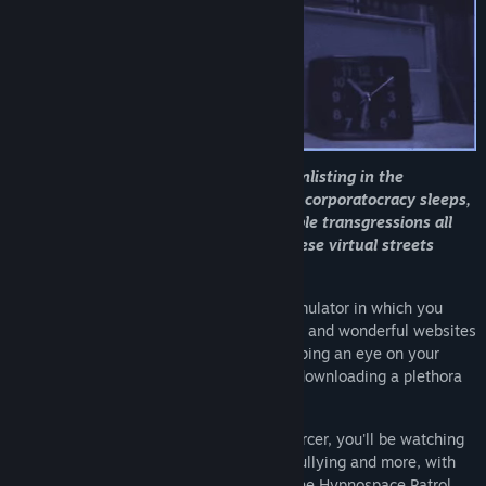
Greetings Enforcer, and thank you for enlisting in the
Hypnospace Patrol Department! As the corporatocracy sleeps,
outlaws are out there committing terrible transgressions all
across our beloved Hypnospace, and these virtual streets
aren't going to police themselves!
Hypnospace Outlaw
is a '90s internet simulator in which you
scour
Hypnospace
's wide variety of weird and wonderful websites
to hunt down wrongdoers, while also keeping an eye on your
inbox, avoiding viruses and adware, and downloading a plethora
of apps that may or may not be useful.
As part of your job as a Hypnospace Enforcer, you'll be watching
out for copyright infringement, internet bullying and more, with
reports and rewards coming direct from the Hypnospace Patrol