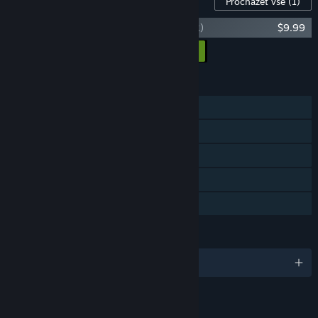
Procházet vše
(1)
Hypnospace Outlaw (Original Soundtrack)
$9.99
Přidat všechna DLC do košíku
$9.99
FUNKCE
Režim pro jednoho hráče
Achievementy
Sběratelské karty
Steam Cloud
Sdílení v rodině
JAZYKY
Podporované jazyky: 1
ODKAZY A INFORMACE