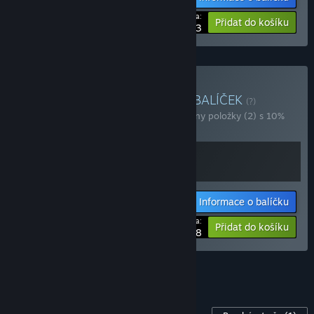
Vaše cena:
-15%
Přidat do košíku
$29.73
Zakoupit Outlaws Burden
BALÍČEK
(?)
Zakoupením tohoto balíčku získáte všechny položky (2) s 10%
slevou!
Informace o balíčku
Vaše cena:
-10%
Přidat do košíku
$31.48
Zobrazit všechny balíčky (8)
DLC pro tuto hru