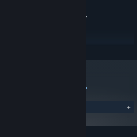
1.4GHz processor or faster
PROCESOR:
2 GB RAM
PAMĚŤ:
Integrated graphics should be
GRAFICKÁ KARTA:
fine
Verze 10
DIRECTX:
1 GB volného místa
PEVNÝ DISK:
DOPORUČENÉ:
Windows 10, 11
OS:
ZJISTIT VÍCE
1.4GHz processor or faster
PROCESOR:
4 GB RAM
PAMĚŤ:
NVIDIA or AMD dedicated
GRAFICKÁ KARTA:
graphics with 1GB VRAM
metacritic
Verze 11
DIRECTX:
83
1 GB volného místa
Přejít na recenze kritiků
PEVNÝ DISK:
Ocenění