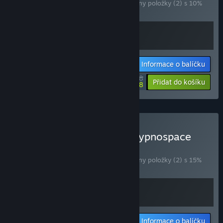
Zakoupením tohoto balíčku získáte všechny položky (2) s 10%
slevou!
Informace o balíčku
$31.48
-10%
-17%
Přidat do košíku
$26.08
Zakoupit Broken Reality Hypnospace
Outlaw
BALÍČEK
(?)
Zakoupením tohoto balíčku získáte všechny položky (2) s 15%
slevou!
Informace o balíčku