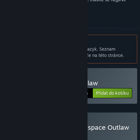
přihlásit
.
Čeština není podporována
Tento produkt nepodporuje Váš místní jazyk. Seznam
podporovaných jazyků je k dispozici níže na této stránce.
Zakoupit Hypnospace Outlaw
Přidat do košíku
$19.99
Zakoupit Blippo+ & Hypnospace Outlaw
BALÍČEK
(?)