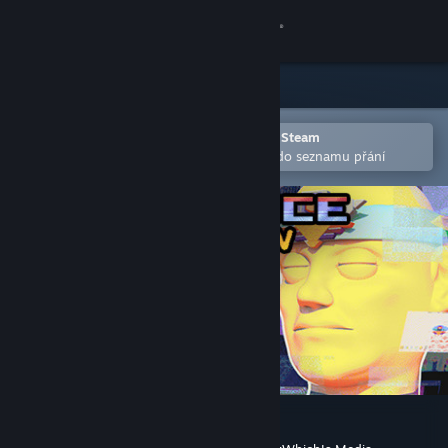
Přihlásit se
Obchod
Komunita
Otevřete v mobilní aplikaci služby Steam
Pro snazší zakoupení nebo přidání do seznamu přání
Informace
Podpora
Změnit jazyk
Mobilní aplikace služby Steam
Desktopová verze stránky
Hypnospace Outlaw