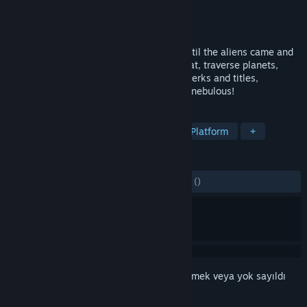
Geliştirici
David Ruttan
Yayıncı
David Ruttan
Yayınlandı:
10 Eki 2018
The robots were dancing happily away until the aliens came and
crashed the party! Engage in space combat, traverse planets,
learn abilities from aliens, upgrade with perks and titles,
strategize, dodge, shoot, and reclaim the nebulous!
ETIKETLER
Aksiyon
Bağımsız
Strateji
Platform
+
İNCELEMELER
TÜM ZAMANLAR:
3 kullanıcı incelemesi
()
Bu öğeyi istek listenize eklemek, takip etmek veya yok sayıldı
olarak işaretlemek için
giriş yapın