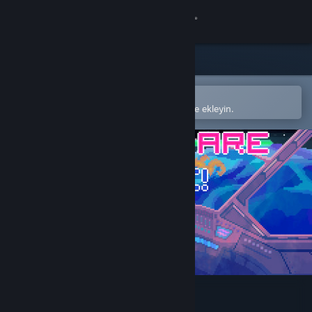
Giriş yap
Mağaza
Topluluk
Steam mobil uygulamasında aç
Kolayca satın alın veya istek listenize ekleyin.
Hakkında
Destek
Dili değiştir
Steam mobil uygulamasını yükle
Masaüstü internet sitesini görüntüle
Aliens Are Rude!