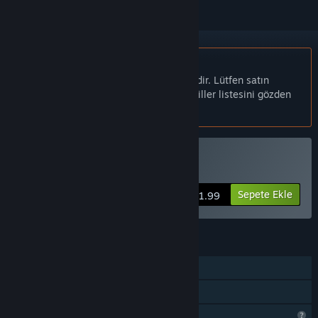
Türkçe desteklenmemektedir
Bu ürün sizin dilinizi desteklememektedir. Lütfen satın
almadan önce aşağıdaki desteklenen diller listesini gözden
geçirin.
Aliens Are Rude! Satın Alın
Sepete Ekle
$1.99
ÖZELLIKLER
Tek Oyunculu
Aile Paylaşımı
Profil Özellikleri Sınırlı