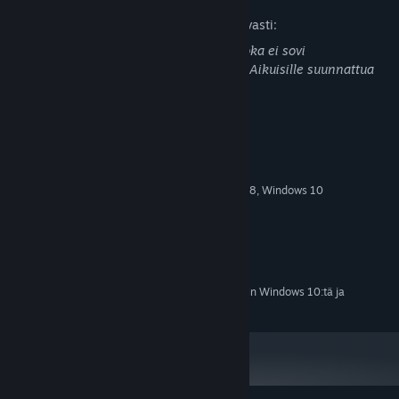
Kehittäjät ovat kuvailleet sisältöä seuraavasti:
Tämä peli saattaa sisältää materiaalia, joka ei sovi
kaikenikäisille eikä töissä katsottavaksi: Aikuisille suunnattua
sisältöä
Järjestelmävaatimukset
VÄHINTÄÄN:
Windows 7, Windows 8, Windows 10
KÄYTTÖJÄRJESTELMÄ *:
Pentium 4
SUORITIN:
256 MB RAM
MUISTI:
Athlon 64 or later
GRAFIIKKA:
256 MB kiintolevytilaa
TALLENNUS:
1.1.24 alkaen Steam-asiakasohjelma tukee vain Windows 10:tä ja
*
uudempia versioita.