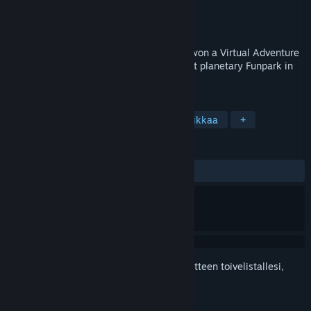
Kehittäjä
Infogrames
Julkaisija
Ziggurat
Julkaistu
8.2.2018
Congratulations Don Jonz! You have just won a Virtual Adventure
Vacation on Eternam, the biggest and best planetary Funpark in
the galaxy.
TUNNISTEET
Seikkailu
Toiminta
Osoita ja klikkaa
+
ARVOSTELUT
YHTEENSÄ:
2 käyttäjäarvostelua
()
Kirjautumalla sisään
voit lisätä tämän tuotteen toivelistallesi,
seurata sitä tai merkitä sen ohitetuksi