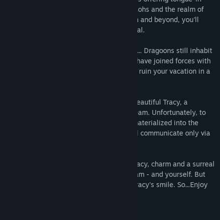
cheek remarks. From the age of the pharaohs and the realm of
medieval knights to the French Revolution and beyond, you'll
have the adventure of a lifetime...or several.
But, Mister Jonz, there is a slight problem... Dragoons still inhabit
Eternam wanting to reclaim the park and have joined forces with
your arch-rival Mikhal Nuke. They plan to ruin your vacation in a
big way!
At least you can count on help from the beautiful Tracy, a
technician on the Eternam coordination team. Unfortunately, to
escape Nuke's evil clutches,, she has dematerialized into the
Funpark's computer network, so Tracy will communicate only via
a computer screen.
You'll need intuition, courage, wit, diplomacy, charm and a surreal
sense of humor. Only you can save Eternam - and yourself. But
who wouldn't face all challenges to win Tracy's smile. So...Enjoy
your vacation, Mister Jonz!
Aikuissisällön kuvaus