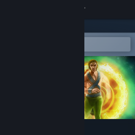
Kirjaudu sisään
Kauppa
Yhteisö
Avaa Steam-mobiilisovelluksessa
Helppo ostaa tai lisätä toivelistalle
Tietoa
Tuki
Vaihda kieli
Hanki Steam-mobiilisovellus
Näytä työpöytäsivusto
Eternam