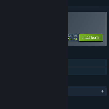
Osta Eternam
ERIKOISTARJOUS! Aikaa jäljellä
43:37:03
$6.99
-75%
Lisää koriin
$1.74
OMINAISUUDET
Yksinpeli
Perhejako
KIELET
englanti