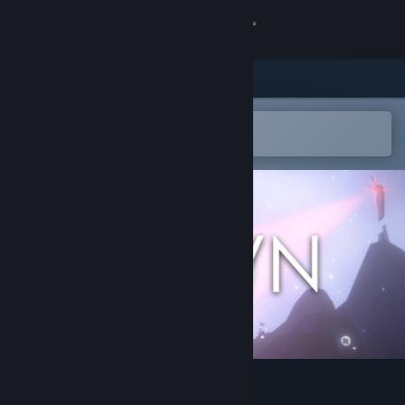
登录
商店
社区
在 Steam 手机应用中打开
以轻松购买或添加到愿望单
关于
客服
更改语言
获取 Steam 手机应用
查看桌面版网站
Annwn: the Otherworld