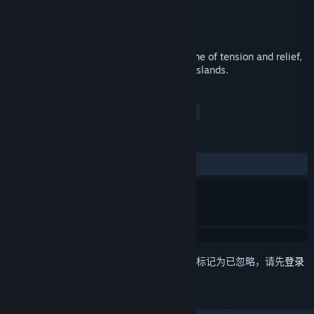
Quantum Soup Studios
开发者
Patternwalk Studios
发行商
发行日期
2019 年 3 月 31 日
Annwn is an abstract stealth strategy game of tension and relief,
across a series of mysterious procedural islands.
标签
独立
策略
复古
潜行
+
评测
发布至今：
好评
(11 篇中的 100%)
想要将此项目添加至您的愿望单、关注它或标记为已忽略，请先
登录