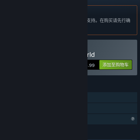
不支持简体中文
本产品尚未对您目前所在的地区语言提供支持。在购买请先行确
认目前所支持的语言。
购买 Annwn: The Otherworld
添加至购物车
$14.99
功能
单人
家庭共享
个人资料功能受限
语言