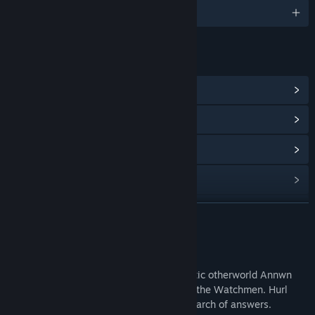
2 种已支持语言
链接与信息
查看 Steam 成就
(13)
浏览社区中心
查看更新记录
阅读相关新闻
查看讨论
展开阅读
查找社区组
关于此游戏
Explore the surreal archipelago of the celtic otherworld Annwn
名称:
Annwn: the Otherworld
(ann-oon), evading the sweeping gaze of the Watchmen. Hurl
类型:
独立
,
策略
your soul from one totem to another in search of answers.
发行日期:
2019 年 3 月 31 日