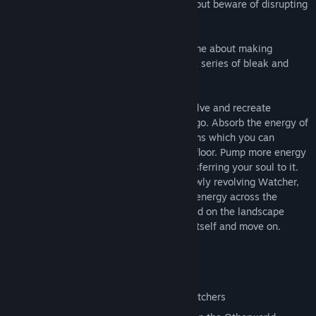
Manipulate the environment to progress, but beware of disrupting
the balance of light and darkness...
Annwn is an abstract stealth strategy game about making
decisions under pressure, played across a series of bleak and
lonely procedural islands.
You are a disembodied soul, able to dissolve and recreate
elements of this mist-shrouded archipelago. Absorb the energy of
trees and rocks, and use it to create totems which you can
possess...anywhere that you can see the floor. Pump more energy
into a totem to raise it higher before transferring your soul to it.
Ascend the hills but watch out for the slowly revolving Watcher,
who will try to redistribute your precious energy across the
landscape. Consume what life you can find on the landscape
before ascending to absorb the Watcher itself and move on.
Tense, fast-paced gameplay
Infinite variety of procedural islands
Improve your abilities by absorbing Watchers