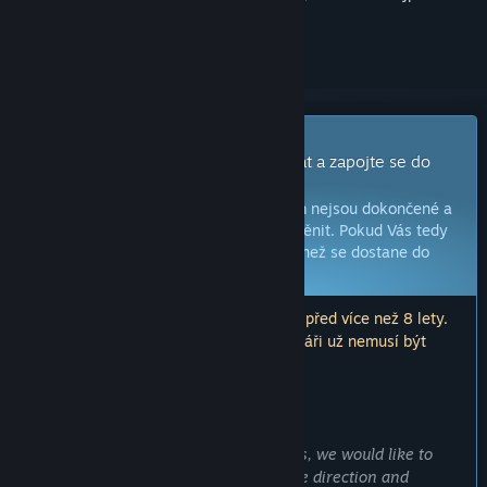
přihlásit
.
Hra s předběžným přístupem
Získejte okamžitý přístup, začněte hrát a zapojte se do
vývoje této hry.
Poznámka:
Hry s předběžným přístupem nejsou dokončené a
během vývoje se mohou, ale nemusí změnit. Pokud Vás tedy
tato hra nyní nezaujala, zkuste počkat, než se dostane do
další fáze vývoje.
Více informací zde
Poznámka: K poslední aktualizaci došlo před více než 8 lety.
Informace a plány zde popisované vývojáři už nemusí být
aktuální.
ZPRÁVA OD VÝVOJÁŘŮ:
Proč předběžný přístup?
„Right now the game only has 12 levels, we would like to
gather feedback from players about the direction and