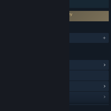
Sdílení v rodině
Vyžaduje souhlas se smlouvou třetí strany
Planet Guardian VR EULA
JAZYKY
Podporované jazyky: 4
ODKAZY A INFORMACE
Zobrazit komunitní centrum
Navštívit oficiální stránku
Procházet historii aktualizací
Zobrazit související novinky
Zobrazit diskuze
ZJISTIT VÍCE