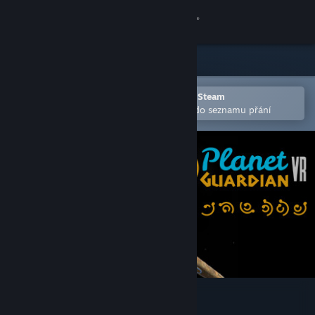
Přihlásit se
Obchod
Komunita
Otevřete v mobilní aplikaci služby Steam
Pro snazší zakoupení nebo přidání do seznamu přání
Informace
Podpora
Změnit jazyk
Mobilní aplikace služby Steam
Desktopová verze stránky
Planet Guardian VR