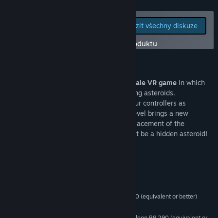
Vyhledat komunitní skupiny
Pro nahlášení chyb či
Zobrazit všechny diskuze
podání zpětné vazby
Název:
Planet Guardian VR
navštivte diskuze k tomuto produktu
Žánr:
Akční
,
Předběžný přístup
Datum vydání:
23. led. 2018
Informace o hře
Planet Guardian VR is an
Action room-scale VR game
in which
you protect planets from very bad incoming asteroids.
To fulfill your mission you need to use your controllers as
weapons to destroy the asteroids. Each level brings a new
challenge, be it by the speed, matter or placement of the
asteroids. Beware behind you, there might be a hidden asteroid!
Systémové požadavky
MINIMÁLNÍ:
Windows 7 or newer
OS *:
Intel Core i5-4590 or AMD FX 8350 (equivalent or better)
PROCESOR:
4096 MB RAM
PAMĚŤ:
NVIDIA GTX 970 or AMD Radeon R9 290 (equivalent or