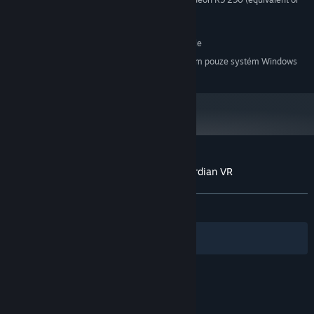
GRAFICKÁ KARTA:
better)
200 MB volného místa
PEVNÝ DISK:
SteamVR. Standing or Room Scale
PODPORA VR:
Od 1. ledna 2024 podporuje klient služby Steam pouze systém Windows
*
10 a novější.
Uživatelské recenze produktu Planet Guardian VR
Informace o recenzích
Vaše předvolby
Žádné uživatelské recenze
Filtry
Vaše jazyky
© Valve Corporation. Všechna práva vyhrazena.
Všechny ochranné známky jsou vlastnictvím