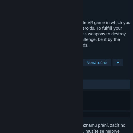
Vývojář
Shy Robot Games
Vydavatel
Shy Robot Games
Vydání
23. led. 2018
Planet Guardian VR is an action room-scale VR game in which you
play to protect planets from incoming asteroids. To fulfill your
mission you need to use your controllers as weapons to destroy
the asteroids. Each level brings a new challenge, be it by the
speed, matter or placement of the asteroids.
ZNAČKY
Akční
Předběžný přístup
VR
Nenáročné
+
RECENZE
Žádné uživatelské recenze
Abyste si mohli tento produkt přidat do seznamu přání, začít ho
sledovat nebo ho zařadit mezi ignorované, musíte se nejprve