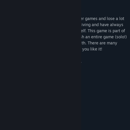
About this game
My secret shame is that I really like clicker games and lose a lot
of time to them. I also make games for a living and have always
wanted to try making a clicker game myself. This game is part of
a challenge to design, develop, and publish an entire game (solo!)
in one week and this is what I came up with. There are many
clicker games but this one is mine. I hope you like it!
Also please don't ruin the games industry.
Sincerely,
- Ben
1
Unlikely
2
Not guaranteed
Системні вимоги