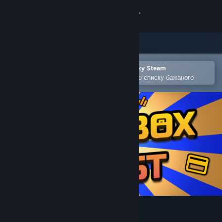
Увійти
Крамниця
Спільнота
Відкрити в мобільному застосунку Steam
Щоби легко придбати або додати до списку бажаного
Інформація
Підтримка
Змінити мову
Завантажити мобільний застосунок Steam
Переглянути повну версію
Loot Box Quest