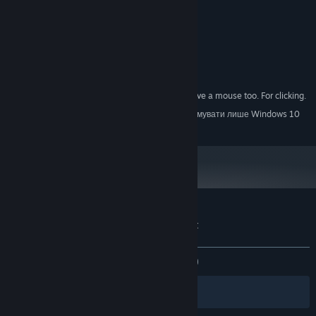
МІНІМАЛЬНІ:
Windows 7 or higher
ОС *:
Intel i5
ПРОЦЕСОР:
4 GB ОП
ОПЕРАТИВНА ПАМ’ЯТЬ:
Intel HD Graphics
ВІДЕОКАРТА:
100 MB доступного місця
МІСЦЕ НА ДИСКУ:
You should probably have a mouse too. For clicking.
ДОДАТКОВІ ПРИМІТКИ:
З 1 січня 2024 року клієнт Steam буде підтримувати лише Windows 10
*
чи новіші версії цієї ОС.
Користувацькі рецензії на Loot Box Quest
Про рецензії користувачів
Ваші вподобання
ЗА ВЕСЬ ЧАС:
дуже схвальні
(92% з 466)
Фільтри
Обрані мови