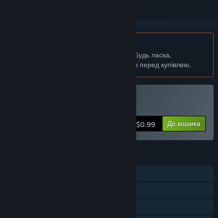
українська мова недоступна
Цей продукт не підтримує вашу мову. Будь ласка,
перегляньте список підтримуваних мов перед купівлею.
Придбати Loot Box Quest
До кошика
$0.99
ОСОБЛИВОСТІ
Однокористувацька гра
Досягнення Steam
Steam Cloud