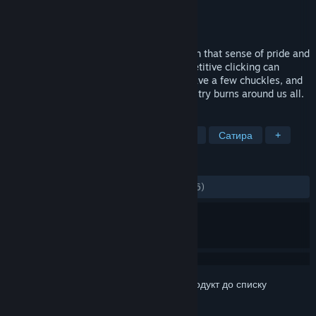
Розробник
Going Loud Studios
Видавець
Going Loud Studios
Дата виходу
13 груд. 2017
The spiritual successor to DLC Quest! Earn that sense of pride and
accomplishment in the way that only repetitive clicking can
deliver. It's a clicker game, so chill out, have a few chuckles, and
watch numbers get bigger while the industry burns around us all.
ПОЗНАЧКИ
Казуальна гра
Інкрементальна гра
Сатира
+
РЕЦЕНЗІЇ
ЗА ВЕСЬ ЧАС:
дуже схвальні
(92% з 466)
Увійдіть до акаунта
, щоби додати цей продукт до списку
бажаного чи позначити як ігнорований.