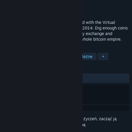
Producent
99 Game Studio
Wydawca
99 Game Studio
Wydano
1 sierpnia 2018
Play as a new person who just get touched with the Virtual
Currency area by starting mining in early 2014. Dig enough coins
and expand your business, virtual currency exchange and
complete trusts. Become the king of the whole bitcoin empire.
TAGI
Rekreacyjne
Symulatory
Niezależne
+
RECENZJE
W OGÓLE:
Mieszane
(52% z 65)
Zaloguj się
, aby dodać tę pozycję do listy życzeń, zacząć ją
obserwować lub oznaczyć jako ignorowaną