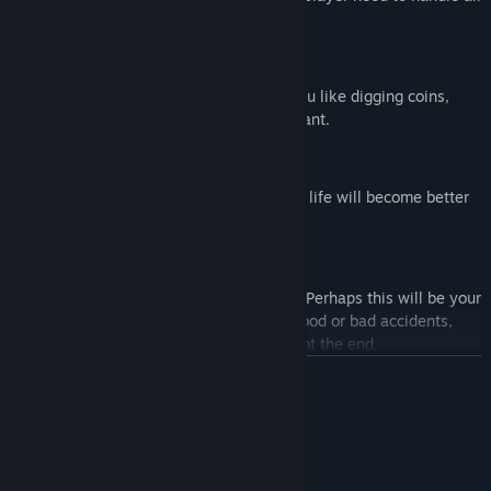
of these issues one by one.
LIFESTYLE
Choose your own way to live. Whether you like digging coins,
trade coins or quests, you do what you want.
INTERIOR DESIGN
Decoration and upgrade your house, your life will become better
and better.
FUTURE (not yet added)
What to do after making enough money? Perhaps this will be your
player as a worry. Get ready about any good or bad accidents,
mining is only the beginning, definitely not the end.
ROZWIŃ
Wymagania systemowe
KONFIGURACJA MINIMALNA:
Win7