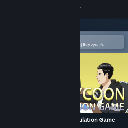
Zaloguj się
Sklep
Społeczność
Otwórz w aplikacji mobilnej Steam,
aby łatwo kupić lub dodać do swojej listy życzeń.
Informacje
Wsparcie
Zmień język
Pobierz aplikację mobilną Steam
Wersja przeglądarkowa
Bitcoin Tycoon - Mining Simulation Game