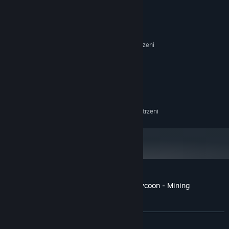
SYSTEM OPERACYJNY:
I3
PROCESOR:
4 GB RAM
PAMIĘĆ:
GTX750
KARTA GRAFICZNA:
100 MB dostępnej przestrzeni
MIEJSCE NA DYSKU:
KONFIGURACJA ZALECANA:
Win10
SYSTEM OPERACYJNY:
I5
PROCESOR:
8 GB RAM
PAMIĘĆ:
GTX960
KARTA GRAFICZNA:
150 MB dostępnej przestrzeni
MIEJSCE NA DYSKU:
Recenzje klientów dla produktu Bitcoin Tycoon - Mining
Simulation Game
O recenzjach użytkowników
Twoje preferencje
W OGÓLE:
Mieszane
(52% z 65)