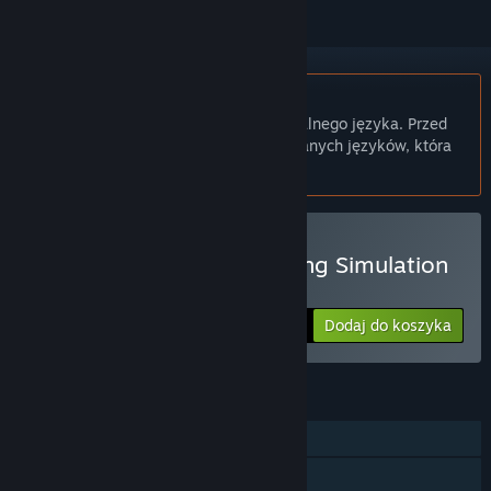
Polski język nie jest obsługiwany
Ten produkt nie obsługuje twojego lokalnego języka. Przed
zakupem zapoznaj się z listą obsługiwanych języków, która
znajduje się poniżej.
Kup Bitcoin Tycoon - Mining Simulation
Game
Dodaj do koszyka
$9.99
FUNKCJE
Jednoosobowa
Udostępnianie gier