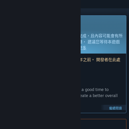
搶先體驗遊戲
立即開始遊玩，並參與遊戲開發過程。
備註：
處於搶先體驗狀態的遊戲尚未開發完成，且內容可能會有所
變動。如果目前的開發進度未使您產生興趣， 建議您等待本遊戲
開發至下一階段時再決定是否購買。
了解更多
注意：開發者所做的最後一次更新是在 7 年之前。 開發者在此處
說明的資訊與時程可能不再是最新內容。
開發者的話：
為何採用搶先體驗模式？
「With core gameplay complete, now is a good time to
incorporate feedback from players to create a better overall
experience.
繼續閱讀
Additional content will be added regularly during the Early
Access period.」
不支援繁體中文
這款遊戲的搶先體驗時間大約會持續多久？