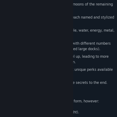
Eight Worlds - 4 solid planets, and the moons of the remaining
gas planets.
Many different ships, large and small, each named and stylized
according to their home.
Multiple resource types, including people, water, energy, metal,
and crystals.
Multiple buildings, mainly spaceports, with different numbers
of docks and dock sizes (large ships need large docks).
World progression system - worlds level up, leading to more
suppliers, cities and further colonization.
World perk system - each world has six unique perks available
to aid you.
End Game - the last two worlds hold the secrets to the end.
The game is highly playable in its current form, however:
Only six worlds are playable (out of eight).