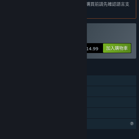
本產品尚不支援您的目前所在地的語言。購買前請先確認語言支
「Approximately 6 months.」
援清單。
正式版預計會與搶先體驗版有何不同？
「The full version will have more content available (mainly in
the form of ship and building types) as well as a complete
僅有 VR 版
ending.」
購買 Flat Worlds
搶先體驗版目前的開發進度如何？
加入購物車
$14.99
「6 out of 8 worlds are playable. There is currently no ending
to the game.」
遊戲售價在搶先體驗期間前後會有所變動嗎？
功能
「The price may be slightly higher once the game hits full
release.」
單人
在開發過程中，您打算如何與社群互動？
定位控制器支援
「Feedback is highly appreciated from players. Feedback can
僅限 VR
be given by email or on the discussion boards. There is also a
Discord Server (link in discussions).」
親友同享
個人檔案功能受限