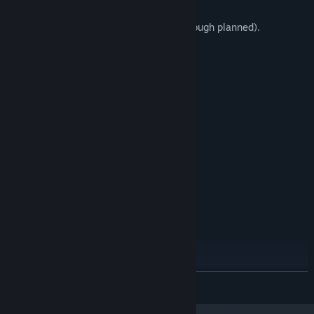
No large ships exist yet.
No end game is implemented yet (although planned).
系統需求
最低配備:
需要 64 位元的處理器及作業系統
Windows 7 SP1 64 bit
作業系統 *:
Intel i5 2nd Generation
處理器:
4096 MB 記憶體
記憶體:
GTX 970
顯示卡:
版本：11
DIRECTX:
500 MB 可用空間
儲存空間:
Any
音效卡:
SteamVR
VR 支援:
建議配備:
需要 64 位元的處理器及作業系統
自 2024 年 1 月 1 日（PT）起，Steam 用戶端僅支援 Windows 10 及更新版
*
繼續閱讀
本。