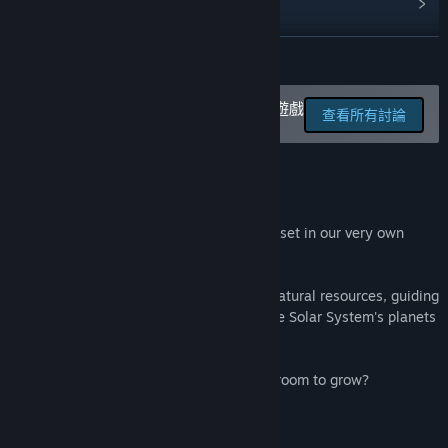
檢視更新歷史記錄
閱讀相關新聞
繼續閱讀
檢視討論區
在討論區回報錯誤並留下對於此遊戲
查看所有討論
的意見
尋找社群群組
關於此遊戲
名稱:
Flat Worlds
類型:
獨立製作
,
模擬
,
策略
,
搶先體驗
發行日期:
2018 年 7 月 20 日
Flat Worlds is a VR space transport game set in our very own
Solar System.
Setup transport networks of people and natural resources, guiding
the path of human colonization around the Solar System's planets
and moons.
What will we find when there is no more room to grow?