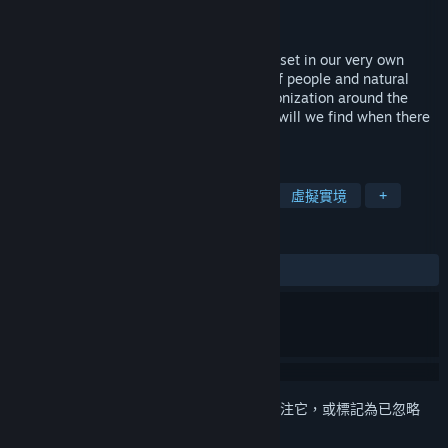
Che
開發人員
發行日
2018 年 7 月 20 日
Flat Worlds is a VR space transport game set in our very own
Solar System. Setup transport networks of people and natural
resources, guiding the path of human colonization around the
Solar System's planets and moons. What will we find when there
is no more room to grow?
標籤
策略
獨立
搶先體驗
模擬
虛擬實境
+
評論
有史以來：
6 篇使用者評論
()
登入
以將此項目新增至您的願望清單、關注它，或標記為已忽略