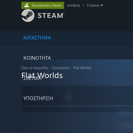
Εγκατάσταση Steam
σύνδεση
|
Γλώσσα
ΚΑΤΑΣΤΗΜΑ
ΚΟΙΝΟΤΗΤΑ
Όλα τα παιχνίδια
>
Στρατηγική
>
Flat Worlds
Flat Worlds
ΣΧΕΤΙΚΆ
ΥΠΟΣΤΗΡΙΞΗ