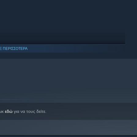
Ε ΠΕΡΙΣΣΟΤΕΡΑ
όνο Windows 10 και νεότερες εκδόσεις.
λικ
εδώ
για να τους δείτε.