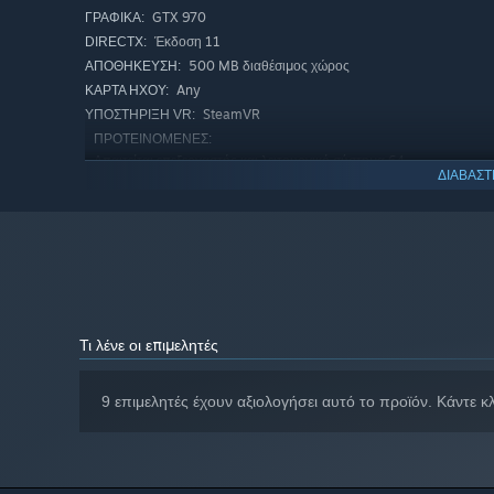
GTX 970
ΓΡΑΦΙΚΆ:
Έκδοση 11
DIRECTX:
500 MB διαθέσιμος χώρος
ΑΠΟΘΉΚΕΥΣΗ:
Any
ΚΆΡΤΑ ΉΧΟΥ:
SteamVR
ΥΠΟΣΤΉΡΙΞΗ VR:
ΠΡΟΤΕΙΝΌΜΕΝΕΣ:
Απαιτείται επεξεργαστής και λειτουργικό σύστημα 64-
ΔΙΑΒΑΣΤ
bit
Από την 1η Ιανουαρίου 2024, η εφαρμογή Steam θα υποστηρίζει μ
*
Τι λένε οι επιμελητές
9 επιμελητές έχουν αξιολογήσει αυτό το προϊόν. Κάντε κ