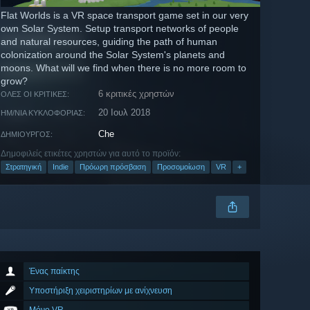
Flat Worlds is a VR space transport game set in our very
own Solar System. Setup transport networks of people
and natural resources, guiding the path of human
colonization around the Solar System's planets and
moons. What will we find when there is no more room to
grow?
6 κριτικές χρηστών
ΌΛΕΣ ΟΙ ΚΡΙΤΙΚΈΣ:
20 Ιουλ 2018
ΗΜ/ΝΊΑ ΚΥΚΛΟΦΟΡΊΑΣ:
Che
ΔΗΜΙΟΥΡΓΌΣ:
Δημοφιλείς ετικέτες χρηστών για αυτό το προϊόν:
Στρατηγική
Indie
Πρόωρη πρόσβαση
Προσομοίωση
VR
+
Ένας παίκτης
Υποστήριξη χειριστηρίων με ανίχνευση