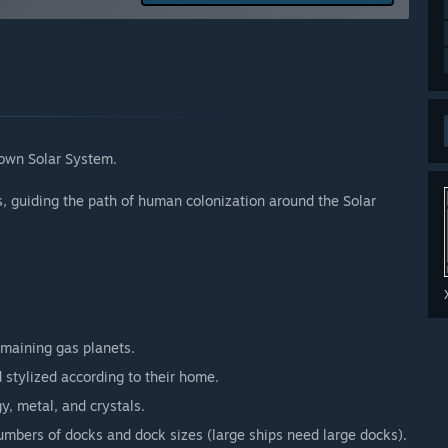
ull release.»
τυξη του παιχνιδιού σας;
ck can be given by email or on the discussion boards. There
 own Solar System.
, guiding the path of human colonization around the Solar
emaining gas planets.
 stylized according to their home.
y, metal, and crystals.
numbers of docks and dock sizes (large ships need large docks).