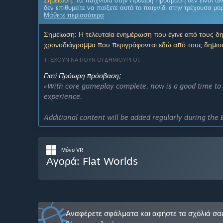
Σημείωση:
Τα παιχνίδια στην Πρόωρη Πρόσβαση δεν είναι ολ
δεν επιθυμείτε να παίξετε αυτό το παιχνίδι στην τρέχουσα μο
Μάθετε περισσότερα
Σημείωση: Η τελευταία ενημέρωση που έγινε από τους δη
χρονοδιάγραμμα που περιγράφονται εδώ από τους δημιου
ΤΙ ΕΧΟΥΝ ΝΑ ΠΟΥΝ ΟΙ ΔΗΜΙΟΥΡΓΟΙ:
Γιατί Πρόωρη πρόσβαση;
«With core gameplay complete, now is a good time to i
experience.
Additional content will be added regularly during the 
Για περίπου πόσο καιρό θα είναι αυτό το παιχνίδι σε Πρό
«Approximately 6 months.»
Μόνο VR
Σε τι θα διαφέρει η τελική έκδοση από την έκδοση Πρόω
Αγορά: Flat Worlds
«The full version will have more content available (mai
complete ending.»
Ποια είναι η τρέχουσα κατάσταση της έκδοσης Πρόωρης 
«6 out of 8 worlds are playable. There is currently no
Αναφέρετε σφάλματα και αφήστε τα σχόλιά σα
Το παιχνίδι θα έχει διαφορετική τιμή πριν και μετά την Π