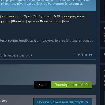
οκληρωμένα και ενδέχεται να αλλάξουν περαιτέρω ή και όχι. Εάν
ρφή του, περιμένετε για να δείτε αν θα αναπτυχθεί περαιτέρω.
μιουργούς ήταν πριν από 7 χρόνια. Οι πληροφορίες και το
ργούς μπορεί να μην είναι πλέον ενημερωμένα.
ncorporate feedback from players to create a better overall
Early Access period.»
ΠΕΡΙΣΣΌΤΕΡΑ
ωρη πρόσβαση;
ρης Πρόσβασης;
nly in the form of ship and building types) as well as a
Προσθήκη στο καλάθι
$14.99
Πρόσβασης;
 ending to the game.»
ς στα
Προβολή όλων των συζητήσεων
ρόωρη πρόσβαση;