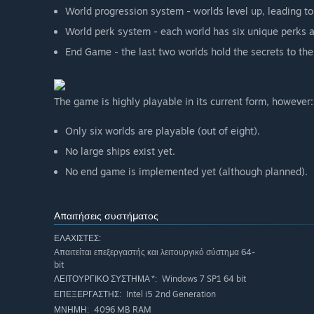
World progression system - worlds level up, leading to 
World perk system - each world has six unique perks a
End Game - the last two worlds hold the secrets to the
The game is highly playable in its current form, however:
Only six worlds are playable (out of eight).
No large ships exist yet.
No end game is implemented yet (although planned).
Απαιτήσεις συστήματος
ΕΛΆΧΙΣΤΕΣ:
Απαιτείται επεξεργαστής και λειτουργικό σύστημα 64-
bit
Windows 7 SP1 64 bit
ΛΕΙΤΟΥΡΓΙΚΌ ΣΎΣΤΗΜΑ *:
Intel i5 2nd Generation
ΕΠΕΞΕΡΓΑΣΤΉΣ:
4096 MB RAM
ΜΝΉΜΗ: