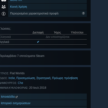
Μόνο VR
Κοινή Χρήση
Περιορισμένα χαρακτηριστικά προφίλ
Γλώσσες
:
Διεπαφή
Ήχος
Υπότιτλοι
Ελληνικά
Δεν υποστηρίζεται
Αγγλικά
✔
Περιλαμβάνει 7 επιτεύγματα Steam
Προβολή
όλων (7)
Flat Worlds
ΤΊΤΛΟΣ:
Indie
Προσομοίωση
Στρατηγική
Πρόωρη πρόσβαση
,
,
,
ΕΊΔΟΣ:
Che
ΔΗΜΙΟΥΡΓΌΣ:
20 Ιουλ 2018
ΗΜ/ΝΊΑ ΚΥΚΛΟΦΟΡΊΑΣ:
Ιστοσελίδα
Ιστορικό ενημερώσεων