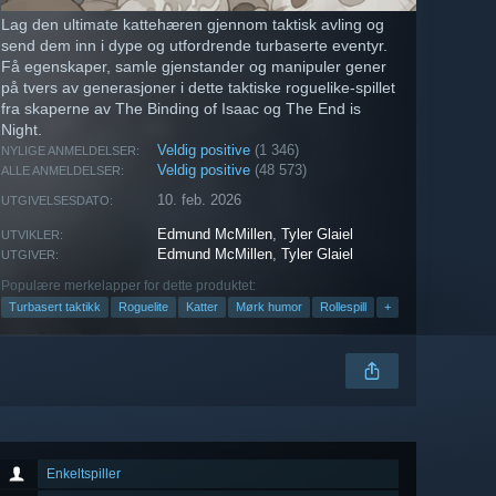
Lag den ultimate kattehæren gjennom taktisk avling og
send dem inn i dype og utfordrende turbaserte eventyr.
Få egenskaper, samle gjenstander og manipuler gener
på tvers av generasjoner i dette taktiske roguelike-spillet
fra skaperne av The Binding of Isaac og The End is
Night.
Veldig positive
(1 346)
NYLIGE ANMELDELSER:
Veldig positive
(48 573)
ALLE ANMELDELSER:
10. feb. 2026
UTGIVELSESDATO:
Edmund McMillen
,
Tyler Glaiel
UTVIKLER:
Edmund McMillen
,
Tyler Glaiel
UTGIVER:
Populære merkelapper for dette produktet:
Turbasert taktikk
Roguelite
Katter
Mørk humor
Rollespill
+
Enkeltspiller