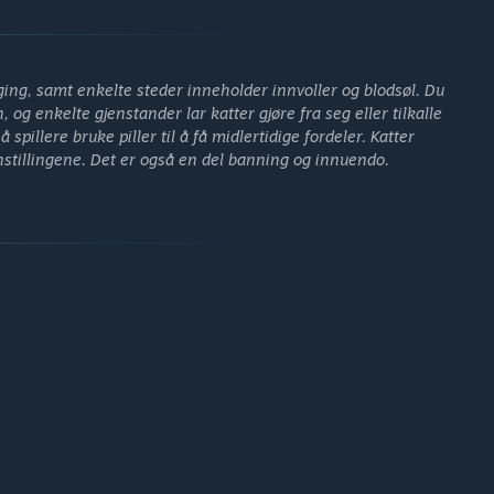
lder en søt kattunge eller gir den bort til en av de mange NPC-
 til taktisk mestring mens det omfavner en kaotiske
ing, samt enkelte steder inneholder innvoller og blodsøl. Du
 eksperimentere på (og bryte reglene) i spillet.
 og enkelte gjenstander lar katter gjøre fra seg eller tilkalle
pillere bruke piller til å få midlertidige fordeler. Katter
nstillingene. Det er også en del banning og innuendo.