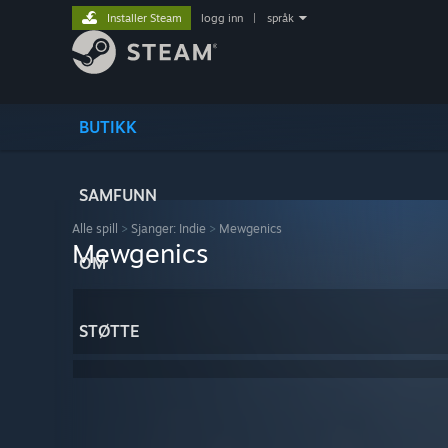
Installer Steam
logg inn
|
språk
BUTIKK
SAMFUNN
Alle spill
>
Sjanger: Indie
>
Mewgenics
Mewgenics
OM
STØTTE