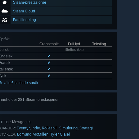
Steam-prestasjoner
Steam Cloud
Familiedeling
Språk
:
Grensesnitt
Full lyd
Teksting
Norsk
Støttes ikke
Engelsk
✔
Fransk
✔
Italiensk
✔
Tysk
✔
Se alle 6 støttede språk
Inneholder 281 Steam-prestasjoner
Se
alle 281
Mewgenics
TITTEL:
Eventyr
Indie
Rollespill
Simulering
Strategi
,
,
,
,
SJANGER:
Edmund McMillen
Tyler Glaiel
,
UTVIKLER: