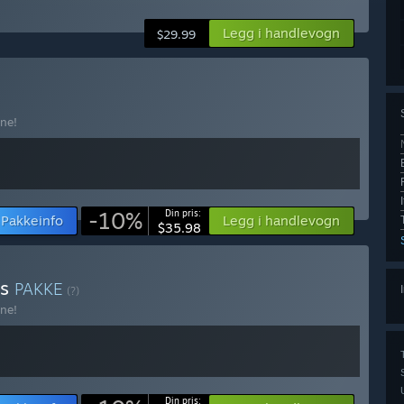
Legg i handlevogn
$29.99
ne!
-10%
Din pris:
Pakkeinfo
Legg i handlevogn
$35.98
cs
PAKKE
(?)
ne!
Din pris: