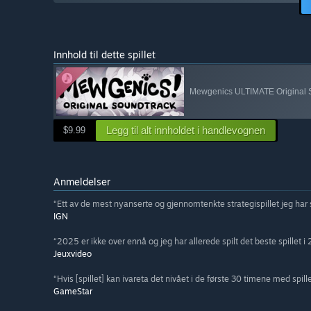
Innhold til dette spillet
Mewgenics ULTIMATE Original S
Legg til alt innholdet i handlevognen
$9.99
Anmeldelser
“Ett av de mest nyanserte og gjennomtenkte strategispillet jeg har s
IGN
“2025 er ikke over ennå og jeg har allerede spilt det beste spillet i 
Jeuxvideo
“Hvis [spillet] kan ivareta det nivået i de første 30 timene med spille
GameStar