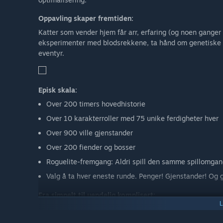
Oppavling skaper fremtiden:
Katter som vender hjem får arr, erfaring (og noen ganger 
eksperimenter med blodsrekkene, ta hånd om genetiske av
eventyr.
Episk skala:
Over 200 timers hovedhistorie
Over 10 karakterroller med 75 unike ferdigheter hver
Over 900 ville gjenstander
Over 200 fiender og bosser
Roguelite-fremgang: Aldri spill den samme spillomgan
Valg å ta hver eneste runde. Penger! Gjenstander! Og gen
Fra simpelt til uendelig komplisert:
Mewgenics ønsker deg velkommen og så avslører det flere 
grunnleggende, men snart begynner du å optimalisere 