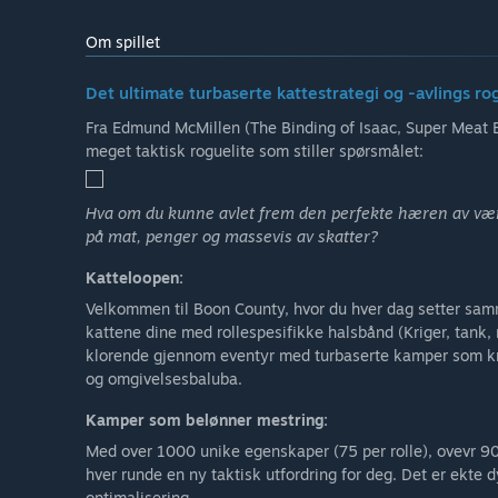
Om spillet
Det ultimate turbaserte kattestrategi og -avlings rog
Fra Edmund McMillen (The Binding of Isaac, Super Meat B
meget taktisk roguelite som stiller spørsmålet:
Hva om du kunne avlet frem den perfekte hæren av værh
på mat, penger og massevis av skatter?
Katteloopen:
Velkommen til Boon County, hvor du hver dag setter samm
kattene dine med rollespesifikke halsbånd (Kriger, tank
klorende gjennom eventyr med turbaserte kamper som kr
og omgivelsesbaluba.
Kamper som belønner mestring:
Med over 1000 unike egenskaper (75 per rolle), ovevr 9
hver runde en ny taktisk utfordring for deg. Det er ekte
optimalisering.