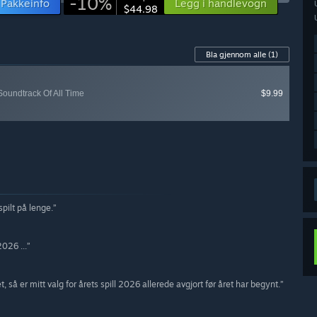
-10%
Pakkeinfo
Legg i handlevogn
$44.98
Bla gjennom alle
(1)
oundtrack Of All Time
$9.99
pilt på lenge.”
2026 ...”
t, så er mitt valg for årets spill 2026 allerede avgjort før året har begynt.”