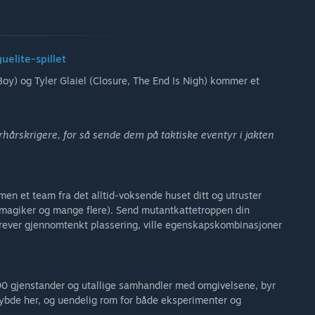
uelite-spillet
oy) og Tyler Glaiel (Closure, The End Is Nigh) kommer et
årskrigere, for så sende dem på taktiske eventyr i jakten
en et team fra det alltid-voksende huset ditt og utruster
, magiker og mange flere). Send mutantkattetroppen din
ever gjennomtenkt plassering, ville egenskapskombinasjoner
00 gjenstander og utallige samhandler med omgivelsene, byr
 dybde her, og uendelig rom for både eksperimenter og