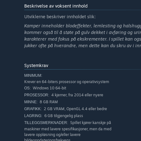
tar gruelige strategiske avgjørelsen for hvor vidt du beho
Beskrivelse av voksent innhold
ene for å oppgradere huset ditt. Mewgenics gir deg veien
Utviklerne beskriver innholdet slik:
spillopplevelse.
Kamper inneholder blodeffekter, lemlesting og halshugg
Bygg, eksperimenter, tilpass! Det er alltid en ny måte å
kommer også til å støte på gulv dekket i avføring og urin,
karakterer med fokus på ekskrementer. I spillet kan også s
jukker ofte på hverandre, men dette kan du skru av i in
Du kan også klappe kattene.
Systemkrav
MINIMUM:
Krever en 64-biters prosessor og operativsystem
Windows 10 64-bit
OS:
4 kjerner, fra 2014 eller nyere
PROSESSOR:
8 GB RAM
MINNE:
2 GB VRAM, OpenGL 4.4 eller bedre
GRAFIKK:
6 GB tilgjengelig plass
LAGRING:
Spillet kjører kanskje på
TILLEGGSMERKNADER:
maskiner med lavere spesifikasjoner, men da med
lavere oppløsning og/eller lavere
bildeoppdateringsfrekvens.