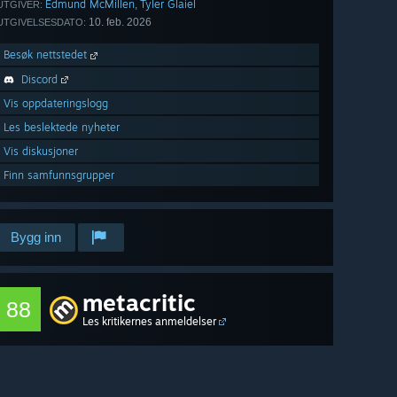
Edmund McMillen
Tyler Glaiel
,
UTGIVER:
10. feb. 2026
UTGIVELSESDATO:
Besøk nettstedet
Discord
Vis oppdateringslogg
Les beslektede nyheter
Vis diskusjoner
Finn samfunnsgrupper
Bygg inn
metacritic
88
Les kritikernes anmeldelser