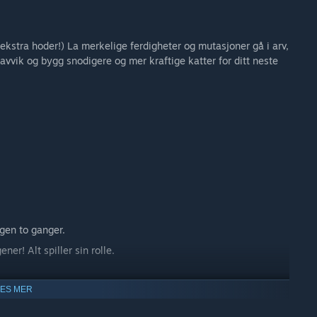
ekstra hoder!) La merkelige ferdigheter og mutasjoner gå i arv,
vik og bygg snodigere og mer kraftige katter for ditt neste
gen to ganger.
er! Alt spiller sin rolle.
LES MER
og flere lag over tid. De første rundene lærer deg det
avlingsrekkene, oppdager uventede egenskapskombinasjoner og