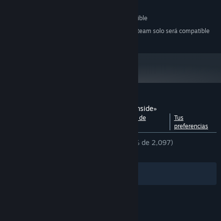
Windows XP SP2+
SO *:
130 MB de espacio disponible
ALMACENAMIENTO:
A partir del 1 de enero de 2024, el cliente de Steam solo será compatible
*
con Windows 10 y versiones posteriores.
Reseñas de usuarios para «The Monster Inside»
Ver desglose por
Acerca de las reseñas de
Tus
idiomas
usuarios
preferencias
DESDE EL PRINCIPIO:
Muy positivas
(87 % de 2,097)
RECIENTES:
Muy positivas
(90 % de 10)
Filtros
Tus idiomas
© Valve Corporation. Todos los derechos reservados.