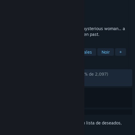
Desarrollador
Random Seed Games
Editor
Random Seed Games
Lanzado el
1 AGO 2017
A film noir style audio-visual novella. A mysterious woman... a
string of murders... and a man with a hidden past.
ETIQUETAS
Free to Play
Indie
Novelas visuales
Noir
+
RESEÑAS
DESDE EL PRINCIPIO:
Muy positivas
(87 % de 2,097)
RECIENTES:
Muy positivas
(90 % de 10)
Inicia sesión
para añadir este artículo a tu lista de deseados,
seguirlo o marcarlo como ignorado.