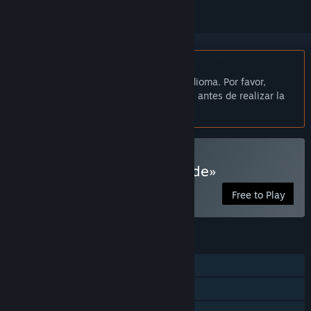
No disponible en Español de España
Este artículo no está disponible en tu idioma. Por favor,
consulta la lista de idiomas disponibles antes de realizar la
compra.
Jugar a «The Monster Inside»
Free to Play
CARACTERÍSTICAS
Un jugador
Logros de Steam