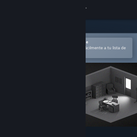
Iniciar sesión
Tienda
Comunidad
Abrir en la aplicación Steam Mobile
para comprar o añadir contenido fácilmente a tu lista de
deseados
Acerca de
Soporte
Cambiar idioma
Descargar Steam Mobile
Ver versión clásica
The Monster Inside