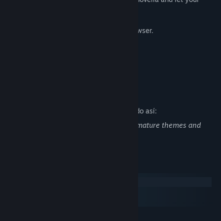
mind wander through dangerous streets.
Also available to play directly in your browser.
Listen to the soundtrack on SoundCloud
Descripción del contenido para adultos
Los desarrolladores describen su contenido así:
The Monster Inside is a visual novel. All mature themes and
content are presented in text only.
Requisitos del sistema
Windows
macOS
SteamOS + Linux
MÍNIMO: