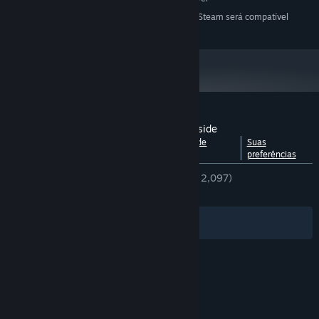
A partir do dia 1º de janeiro de 2024, o cliente Steam será compatível
*
apenas com o Windows 10 ou posterior.
Análises de usuários para The Monster Inside
Ver detalhamento por
Sobre as análises de
Suas
idioma
usuários
preferências
DESDE O INÍCIO:
Muito positivas
(87% de 2,097)
RECENTES:
Muito positivas
(90% de 10)
Filtros
Idiomas preferidos
© Valve Corporation. Todos os direitos reservados.
Todas as marcas registradas são propriedade dos
seus respectivos donos nos EUA e em outros países.
Política de Privacidade
|
Termos Legais
|