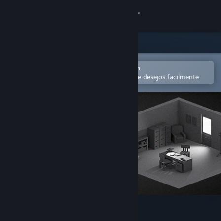
Iniciar sessão
Loja
Comunidade
Abra no aplicativo móvel do Steam
para comprar ou adicionar à lista de desejos facilmente
Sobre
Suporte
Alterar idioma
Baixe o aplicativo móvel do Steam
Ver versão para computadores
The Monster Inside