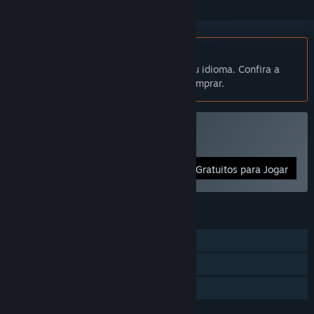
Indisponível em Português (Brasil)
Este produto não está disponível no seu idioma. Confira a
lista de idiomas oferecidos antes de comprar.
Jogar The Monster Inside
Gratuitos para Jogar
RECURSOS
Um jogador
Conquistas Steam
Compartilhamento em família