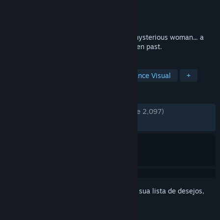
Desenvolvedor
Random Seed Games
Distribuidora
Random Seed Games
Lançado:
1/ago./2017
A film noir style audio-visual novella. A mysterious woman... a
string of murders... and a man with a hidden past.
MARCADORES
Gratuito para Jogar
Indie
Romance Visual
+
ANÁLISES
DESDE O INÍCIO:
Muito positivas
(87% de 2,097)
RECENTES:
Muito positivas
(90% de 10)
Inicie a sessão
para adicionar este item à sua lista de desejos,
segui-lo ou ignorá-lo