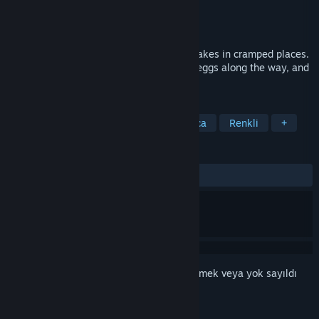
Geliştirici
m12y
Yayıncı
m12y
Yayınlandı:
6 Tem 2017
A Snake's Tale is a puzzle game about snakes in cramped places.
Clear a path to get to the hole, eat some eggs along the way, and
make sure to press all the buttons.
ETIKETLER
Bağımsız
Basit Eğlence
Bulmaca
Renkli
+
İNCELEMELER
TÜM ZAMANLAR:
Olumlu
(%97/38)
Bu öğeyi istek listenize eklemek, takip etmek veya yok sayıldı
olarak işaretlemek için
giriş yapın