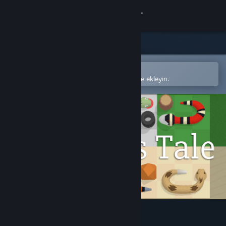
Giriş yap
Mağaza
Topluluk
Steam mobil uygulamasında aç
Kolayca satın alın veya istek listenize ekleyin.
Hakkında
Destek
Dili değiştir
Steam mobil uygulamasını yükle
Masaüstü internet sitesini görüntüle
A Snake's Tale