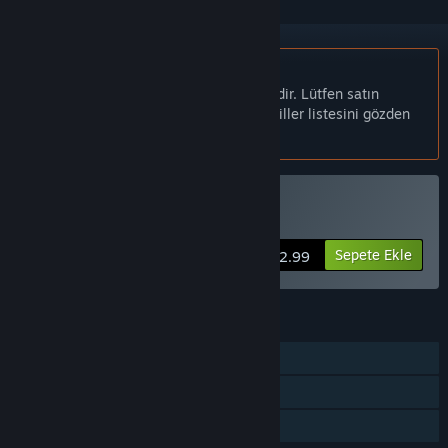
Türkçe desteklenmemektedir
Bu ürün sizin dilinizi desteklememektedir. Lütfen satın
almadan önce aşağıdaki desteklenen diller listesini gözden
geçirin.
A Snake's Tale Satın Alın
Sepete Ekle
$2.99
ÖZELLIKLER
Tek Oyunculu
Steam Başarımları
Aile Paylaşımı