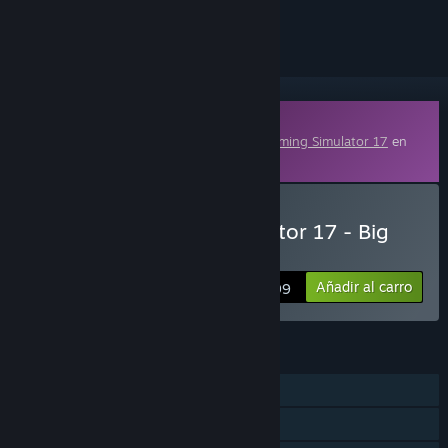
seguirlo o marcarlo como ignorado.
Contenido descargable
Este contenido requiere el juego base
Farming Simulator 17
en
Steam para poder jugar.
Comprar «Farming Simulator 17 - Big
Bud Pack»
Añadir al carro
$9.99
CARACTERÍSTICAS
Un jugador
Cooperativo