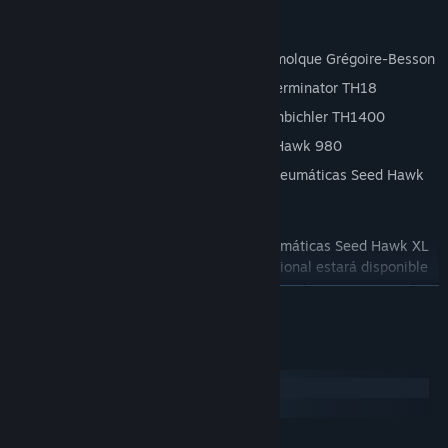
Plantadora Great Plains YP-2425A
Arado Grégoire-Besson SPSL 9 WR
Conector de enganche elevador con remolque Grégoire-Besson
Barra de herramientas Hatzenbichler Terminator TH18
Depósito para carrito neumático Hatzenbichler TH1400
Depósito para carrito neumático Seed Hawk 980
Barra de herramientas de perforación neumáticas Seed Hawk
XL 84FT
Barra de herramientas de perforación neumáticas Seed Hawk XL
80′Una vez descargado, el contenido adicional estará disponible
en la tienda del juego. ¡Asegúrate de tener suficientes monedas
LEER MÁS
para comprarlos!
Requisitos del sistema
Windows
macOS
MÍNIMO: