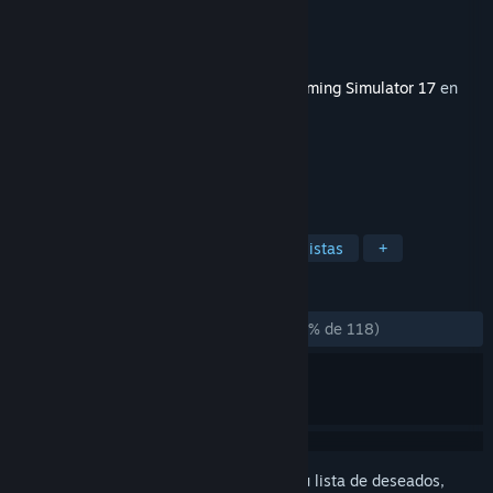
Desarrollador
Giants Software
Editor
Giants Software
Lanzado el
9 MAY 2017
Este contenido requiere el juego base
Farming Simulator 17
en
Steam para poder jugar.
ETIQUETAS
Simulación
Mundo abierto
Realistas
+
RESEÑAS
DESDE EL PRINCIPIO:
Muy positivas
(87 % de 118)
Inicia sesión
para añadir este artículo a tu lista de deseados,