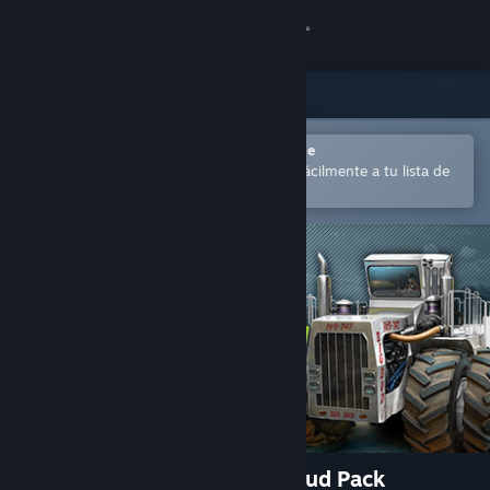
Iniciar sesión
Tienda
Comunidad
Abrir en la aplicación Steam Mobile
para comprar o añadir contenido fácilmente a tu lista de
deseados
Acerca de
Soporte
Cambiar idioma
Descargar Steam Mobile
Ver versión clásica
Farming Simulator 17 - Big Bud Pack