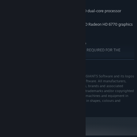
Windows 7/8/10
SO *:
2.0 GHz Intel or equivalent AMD dual-core processor
PROCESADOR:
2 GB de RAM
MEMORIA:
Nvidia Geforce GTS 450 Series, AMD Radeon HD 6770 graphics
GRÁFICOS:
card or better (min 1GB VRAM)
Conexión de banda ancha a Internet
RED:
6 GB de espacio disponible
ALMACENAMIENTO:
INTERNET CONNECTION REQUIRED FOR THE
NOTAS ADICIONALES:
ONLINE GAME
LEER MÁS
A partir del 1 de enero de 2024, el cliente de Steam solo será compatible
*
con Windows 10 y versiones posteriores.
© 2017 GIANTS Software GmbH. Farming Simulator, GIANTS Software and its logos
are trademarks or registered trademarks of Giants Software. All manufacturers,
agricultural machinery, agricultural equipment, names, brands and associated
imagery featured in this game in some cases include trademarks and/or copyrighted
materials of their respective owners. The agricultural machines and equipment in
this game may be different from the actual machines in shapes, colours and
performance.