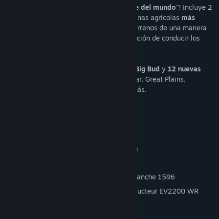
¡Conduce
"el tractor agrícola más grande del mundo"
! Incluye 2
tractores BIG BUD y algunas de las máquinas agrícolas
más
grandes jamás creadas
. Trabaja en tus terrenos de una manera
completamente nueva y siente la satisfacción de conducir los
colosales tractores Big Bud!
Prepárate con
2 monstruosos tractores Big Bud
y
12 nuevas
máquinas
de marcas icónicas como Bednar, Great Plains,
Grégoire-Besson, Seed Hawk y muchas más.
Este pack incluye:
Tractor Big Bud 450
Tractor Big Bud 747
Cultivador AGRISEM Cultiplow Platinum
Cultivador BEDNAR Swifter SM 18000
Remolque con transportador Brent Avalanche 1596
Esparcidor de estiércol Brochard Constructeur EV2200 WR
Cultivador Flexi-Coil ST820